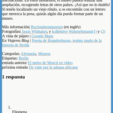
internacional. En estos momentos, el museo planea realizar una
ampliación, recogiendo letras de otros países. ¡Así que no lo dudéis!
Si tenéis localizado un viejo rótulo, u os encontráis con un letrero
que merezca la pena, quizás algún día pueda formar parte de un
museo.
Más información|
Buchstabenmuseum
(en inglés)
Fotografías|
Jason Whittaker
, y
kollektive Wahrnehmung(1)
y
(2)
A vista de pájaro |
Google Maps
En
Viajeros Blog
|
Puerta de Brandenburgo, testigo mudo de la
historia de Berlín
Categorías:
Alemania
,
Museos
Etiquetas:
Berlín
entrada anterior
El metro de Moscú en vídeo
próxima entrada
De viaje por la sabana africana
1 respuesta
Filomena