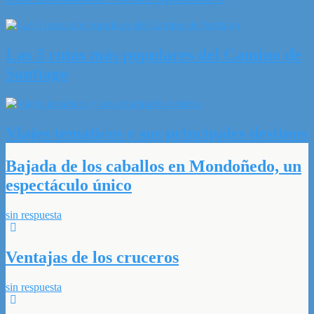
Las 5 rutas más populares del Camino de
Santiago
Viajes temáticos y sus principales destinos
Bajada de los caballos en Mondoñedo, un
espectáculo único
sin respuesta
Ventajas de los cruceros
sin respuesta