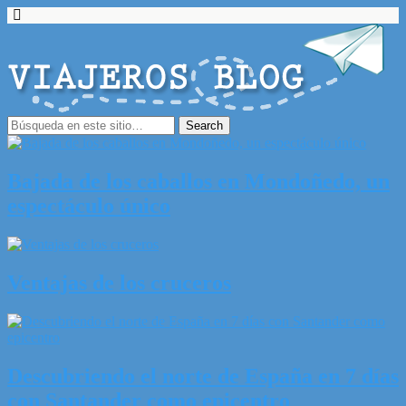
Bajada de los caballos en Mondoñedo, un
espectáculo único
Ventajas de los cruceros
Descubriendo el norte de España en 7 días
con Santander como epicentro