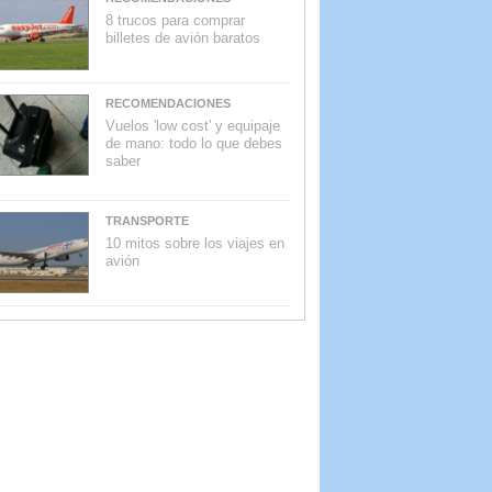
8 trucos para comprar
billetes de avión baratos
RECOMENDACIONES
Vuelos 'low cost' y equipaje
de mano: todo lo que debes
saber
TRANSPORTE
10 mitos sobre los viajes en
avión