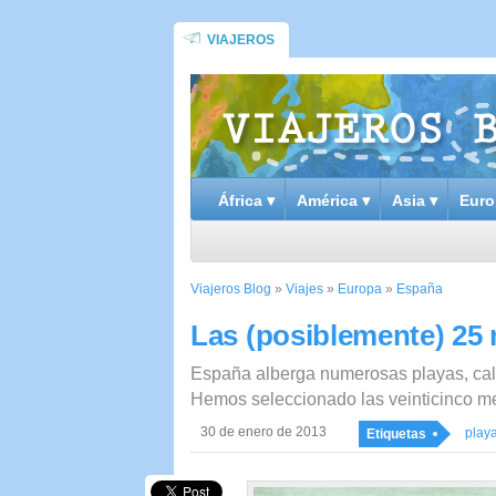
VIAJEROS
África ▾
América ▾
Asia ▾
Euro
Viajeros Blog
»
Viajes
»
Europa
»
España
Las (posiblemente) 25
España alberga numerosas playas, calas
Hemos seleccionado las veinticinco me
30 de enero de 2013
play
Etiquetas