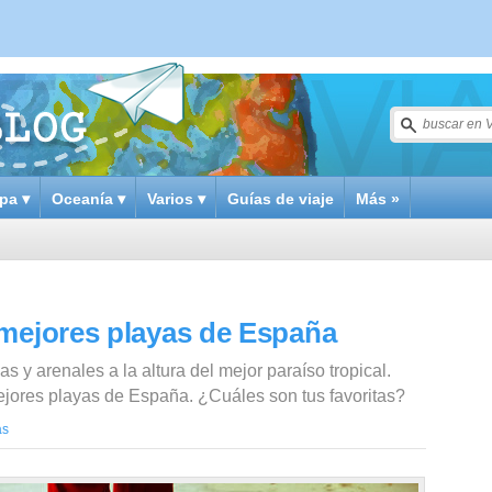
pa ▾
Oceanía ▾
Varios ▾
Guías de viaje
Más »
 mejores playas de España
 y arenales a la altura del mejor paraíso tropical.
jores playas de España. ¿Cuáles son tus favoritas?
as