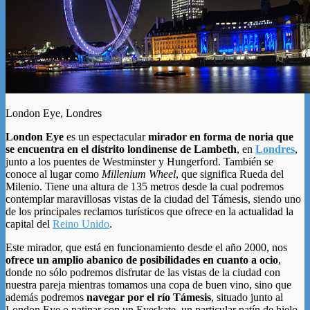
London Eye, Londres
London Eye
es un espectacular
mirador en forma de noria que
se encuentra en el distrito londinense de Lambeth
, en
Londres
,
junto a los puentes de Westminster y Hungerford. También se
conoce al lugar como
Millenium Wheel
, que significa Rueda del
Milenio. Tiene una altura de 135 metros desde la cual podremos
contemplar maravillosas vistas de la ciudad del Támesis, siendo uno
de los principales reclamos turísticos que ofrece en la actualidad la
capital del
Reino Unido
.
Este mirador, que está en funcionamiento desde el año 2000, nos
ofrece un amplio abanico de posibilidades en cuanto a ocio
,
donde no sólo podremos disfrutar de las vistas de la ciudad con
nuestra pareja mientras tomamos una copa de buen vino, sino que
además podremos
navegar por el río Támesis
, situado junto al
London Eye o patinar con un Eyeskate, un particular patín de hielo.