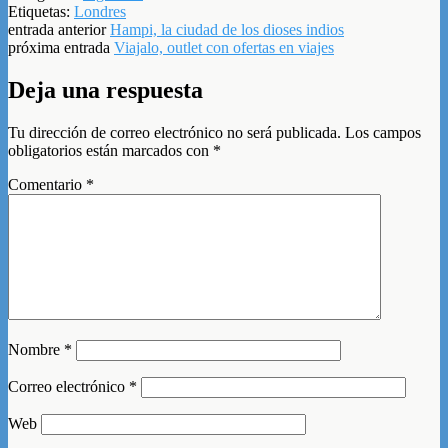
Etiquetas:
Londres
entrada anterior
Hampi, la ciudad de los dioses indios
próxima entrada
Viajalo, outlet con ofertas en viajes
Deja una respuesta
Tu dirección de correo electrónico no será publicada.
Los campos
obligatorios están marcados con
*
Comentario
*
Nombre
*
Correo electrónico
*
Web