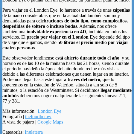
Para viajar en el London Eye, lo haremos a través de unas
cápsulas
de tamaño considerable, que en la actualidad también son muy
demandadas para
celebraciones de todo tipo, como cumpleaños,
despedidas de soltero o incluso bodas
. Además, nos ofrece
también una
inolvidable experiencia en 4D
, incluida en todos los
servicios. El
precio por viajar en el London Eye
depende del tipo
de viaje que elijamos, siendo
50 libras el precio medio por viajar
cuatro personas
.
Este observador londinense
está abierto durante todo el año
, y su
horario es de las 10 de la mañana hasta las 21 horas, siendo durante
el periodo navideño la época del año donde recibe más visitas
debido a las diferentes celebraciones que tienen lugar en su interior.
Podremos llegar hasta este lugar
a través del metro
, que lo
cogeremos en la estación de Waterloo, situada a tan solo de 5
minutos, o la estación de Westminster. Si decidimos
llegar mediante
autobús
deberemos coger cualquiera de las siguientes líneas: 211,
77 y 381.
Más información |
London Eye
Fotografía |
thefourthcraw
A vista de pájaro |
Google Maps
Categorías:
Inglaterra