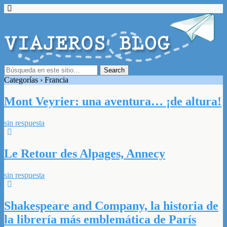
Categorías ›
Francia
Mont Veyrier: una aventura… ¡de altura!
sin respuesta
Le Retour des Alpages, Annecy
sin respuesta
Shakespeare and Company, la historia de
la librería más emblemática de París