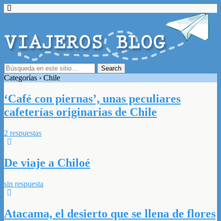
Categorías ›
Chile
‘Café con piernas’, unas peculiares
cafeterías originarias de Chile
2 respuestas
De viaje a Chiloé
sin respuesta
Atacama, el desierto que se llena de flores