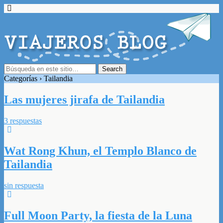
Categorías ›
Tailandia
Las mujeres jirafa de Tailandia
3 respuestas
Wat Rong Khun, el Templo Blanco de
Tailandia
sin respuesta
Full Moon Party, la fiesta de la Luna