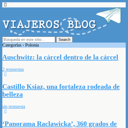
Categorías ›
Polonia
Auschwitz: la cárcel dentro de la cárcel
2 respuestas
Castillo Ksiaz, una fortaleza rodeada de
belleza
sin respuesta
‘Panorama Raclawicka’, 360 grados de