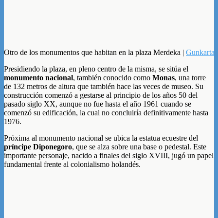
Otro de los monumentos que habitan en la plaza Merdeka |
Gunkarta
Presidiendo la plaza, en pleno centro de la misma, se sitúa el
monumento nacional
, también conocido como
Monas
, una torre
de 132 metros de altura que también hace las veces de museo. Su
construcción comenzó a gestarse al principio de los años 50 del
pasado siglo XX, aunque no fue hasta el año 1961 cuando se
comenzó su edificación, la cual no concluiría definitivamente hasta
1976.
Próxima al monumento nacional se ubica la estatua ecuestre del
príncipe Diponegoro
, que se alza sobre una base o pedestal. Este
importante personaje, nacido a finales del siglo XVIII, jugó un papel
fundamental frente al colonialismo holandés.