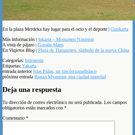
En la plaza Merdeka hay lugar para el ocio y el deporte |
Gunkarta
Más información |
Jakarta – Monumen Nasional
A vista de pájaro |
Google Maps
En
Viajeros Blog
|
Plaza de Tiananmen, símbolo de la nueva China
Categorías:
Indonesia
Etiquetas:
Yakarta
entrada anterior
Islas Palau, un rincón paradisíaco
próxima entrada
Bagan Myanmar, una ciudad imperial
Deja una respuesta
Tu dirección de correo electrónico no será publicada.
Los campos
obligatorios están marcados con
*
Comentario
*