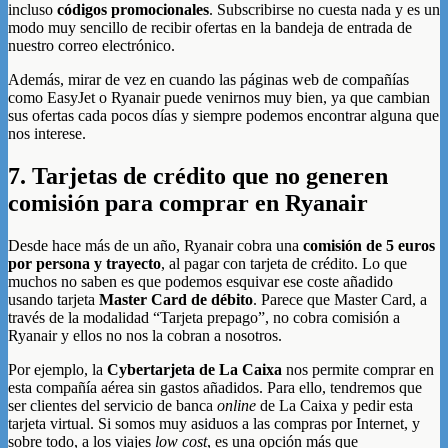
incluso
códigos promocionales
. Subscribirse no cuesta nada y es un
modo muy sencillo de recibir ofertas en la bandeja de entrada de
nuestro correo electrónico.
Además, mirar de vez en cuando las páginas web de compañías
como EasyJet o Ryanair puede venirnos muy bien, ya que cambian
sus ofertas cada pocos días y siempre podemos encontrar alguna que
nos interese.
7. Tarjetas de crédito que no generen
comisión para comprar en Ryanair
Desde hace más de un año, Ryanair cobra una
comisión de 5 euros
por persona y trayecto
, al pagar con tarjeta de crédito. Lo que
muchos no saben es que podemos esquivar ese coste añadido
usando tarjeta
Master Card de débito
. Parece que Master Card, a
través de la modalidad “Tarjeta prepago”, no cobra comisión a
Ryanair y ellos no nos la cobran a nosotros.
Por ejemplo, la
Cybertarjeta de La Caixa
nos permite comprar en
esta compañía aérea sin gastos añadidos. Para ello, tendremos que
ser clientes del servicio de banca
online
de La Caixa y pedir esta
tarjeta virtual. Si somos muy asiduos a las compras por Internet, y
sobre todo, a los viajes
low cost
, es una opción más que