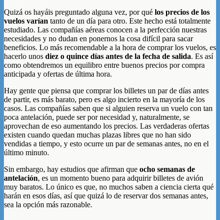
Quizá os hayáis preguntado alguna vez, por qué
los precios de los
vuelos varían
tanto de un día para otro. Este hecho está totalmente
estudiado. Las compañías aéreas conocen a la perfección nuestras
necesidades y no dudan en ponernos la cosa difícil para sacar
beneficios. Lo más recomendable a la hora de comprar los vuelos, es
hacerlo unos
diez o quince días antes de la fecha de salida
. Es así
como obtendremos un equilibro entre buenos precios por compra
anticipada y ofertas de última hora.
Hay gente que piensa que comprar los billetes un par de días antes
de partir, es más barato, pero es algo incierto en la mayoría de los
casos. Las compañías saben que si alguien reserva un vuelo con tan
poca antelación, puede ser por necesidad y, naturalmente, se
aprovechan de eso aumentando los precios. Las verdaderas ofertas
existen cuando quedan muchas plazas libres que no han sido
vendidas a tiempo, y esto ocurre un par de semanas antes, no en el
último minuto.
Sin embargo, hay estudios que afirman que
ocho semanas de
antelación
, es un momento bueno para adquirir billetes de avión
muy baratos. Lo único es que, no muchos saben a ciencia cierta qué
harán en esos días, así que quizá lo de reservar dos semanas antes,
sea la opción más razonable.