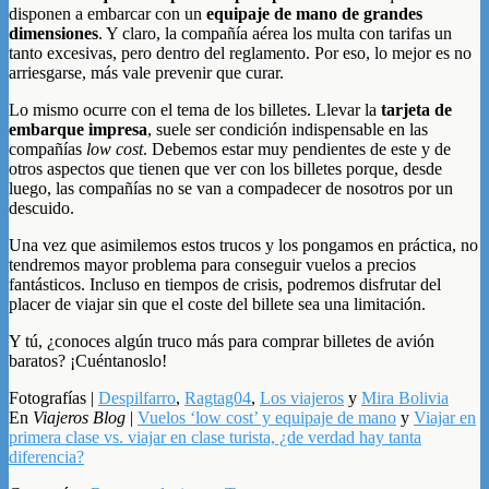
disponen a embarcar con un
equipaje de mano de grandes
dimensiones
. Y claro, la compañía aérea los multa con tarifas un
tanto excesivas, pero dentro del reglamento. Por eso, lo mejor es no
arriesgarse, más vale prevenir que curar.
Lo mismo ocurre con el tema de los billetes. Llevar la
tarjeta de
embarque impresa
, suele ser condición indispensable en las
compañías
low cost
. Debemos estar muy pendientes de este y de
otros aspectos que tienen que ver con los billetes porque, desde
luego, las compañías no se van a compadecer de nosotros por un
descuido.
Una vez que asimilemos estos trucos y los pongamos en práctica, no
tendremos mayor problema para conseguir vuelos a precios
fantásticos. Incluso en tiempos de crisis, podremos disfrutar del
placer de viajar sin que el coste del billete sea una limitación.
Y tú, ¿conoces algún truco más para comprar billetes de avión
baratos? ¡Cuéntanoslo!
Fotografías |
Despilfarro
,
Ragtag04
,
Los viajeros
y
Mira Bolivia
En
Viajeros Blog
|
Vuelos ‘low cost’ y equipaje de mano
y
Viajar en
primera clase vs. viajar en clase turista, ¿de verdad hay tanta
diferencia?