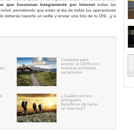
ne que funcionan íntegramente por Internet
todas las
 móvil, permitiendo que estés al día de todas tus operaciones
solo deberás hacerte un selfie y enviar una foto de tu DNI, ¡y a
Consejos para
acertar al 100% con
 en
nuestras próximas
…
vacaciones
s
¿Cuáles son los
principales
beneficios de hacer
un free tour?