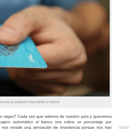
os es un aspecto importante a valorar
o viajas? Cada vez que salimos de nuestro país y queremos
cajero automático el banco nos cobra un porcentaje por
es nos invade una sensación de impotencia porque nos han