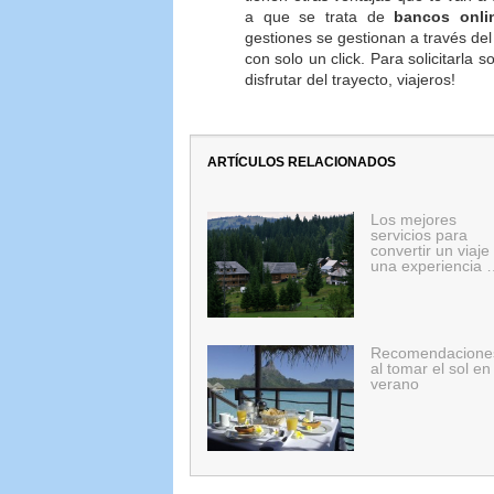
a que se trata de
bancos onli
gestiones se gestionan a través del
con solo un click. Para solicitarla 
disfrutar del trayecto, viajeros!
ARTÍCULOS RELACIONADOS
Los mejores
servicios para
convertir un viaje
una experiencia 
Recomendacione
al tomar el sol en
verano