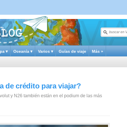
pa ▾
Oceanía ▾
Varios ▾
Guías de viaje
Más »
a de crédito para viajar?
evolut y N26 también están en el podium de las más