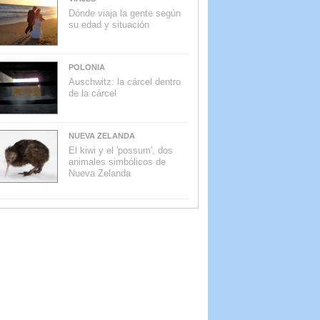
Dónde viaja la gente según
su edad y situación
POLONIA
Auschwitz: la cárcel dentro
de la cárcel
NUEVA ZELANDA
El kiwi y el 'possum', dos
animales simbólicos de
Nueva Zelanda