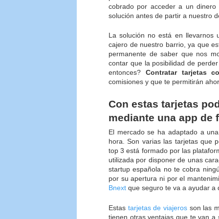
cobrado por acceder a un dinero
solución antes de partir a nuestro d
La solución no está en llevarnos
cajero de nuestro barrio, ya que 
permanente de saber que nos mo
contar que la posibilidad de perd
entonces?
Contratar tarjetas c
comisiones y que te permitirán ahorr
Con estas tarjetas po
mediante una app de f
El mercado se ha adaptado a una 
hora. Son varias las tarjetas que 
top 3 está formado por las platafo
utilizada por disponer de unas carac
startup española no te cobra ning
por su apertura ni por el mantenim
Bnext
que seguro te va a ayudar a d
Estas
tarjetas de viajeros
son las m
tienen otras ventajas que te van 