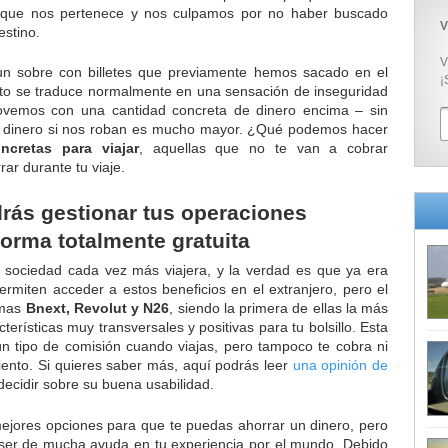
 que nos pertenece y nos culpamos por no haber buscado
V
estino.
V
 un sobre con billetes que previamente hemos sacado en el
¡
esto se traduce normalmente en una sensación de inseguridad
vemos con una cantidad concreta de dinero encima – sin
er dinero si nos roban es mucho mayor. ¿Qué podemos hacer
oncretas para viajar
, aquellas que no te van a cobrar
ar durante tu viaje.
drás gestionar tus operaciones
orma totalmente gratuita
sociedad cada vez más viajera, y la verdad es que ya era
permiten acceder a estos beneficios en el extranjero, pero el
rmas
Bnext, Revolut y N26
, siendo la primera de ellas la más
terísticas muy transversales y positivas para tu bolsillo. Esta
ún tipo de comisión cuando viajas, pero tampoco te cobra ni
iento. Si quieres saber más, aquí podrás leer
una opinión de
ecidir sobre su buena usabilidad.
ejores opciones para que te puedas ahorrar un dinero, pero
a ser de mucha ayuda en tu experiencia por el mundo. Debido