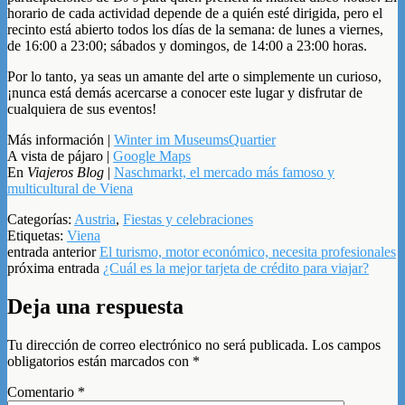
horario de cada actividad depende de a quién esté dirigida, pero el
recinto está abierto todos los días de la semana: de lunes a viernes,
de 16:00 a 23:00; sábados y domingos, de 14:00 a 23:00 horas.
Por lo tanto, ya seas un amante del arte o simplemente un curioso,
¡nunca está demás acercarse a conocer este lugar y disfrutar de
cualquiera de sus eventos!
Más información |
Winter im MuseumsQuartier
A vista de pájaro |
Google Maps
En
Viajeros Blog
|
Naschmarkt, el mercado más famoso y
multicultural de Viena
Categorías:
Austria
,
Fiestas y celebraciones
Etiquetas:
Viena
entrada anterior
El turismo, motor económico, necesita profesionales
próxima entrada
¿Cuál es la mejor tarjeta de crédito para viajar?
Deja una respuesta
Tu dirección de correo electrónico no será publicada.
Los campos
obligatorios están marcados con
*
Comentario
*