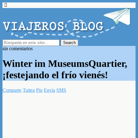
sin comentarios
Winter im MuseumsQuartier,
¡festejando el frío vienés!
Comparte
Tuitea
Pin
Envía
SMS