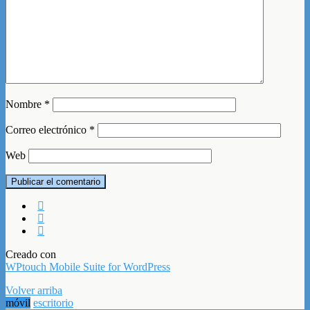
Nombre
*
Correo electrónico
*
Web
Creado con
WPtouch Mobile Suite for WordPress
Volver arriba
móvil
escritorio