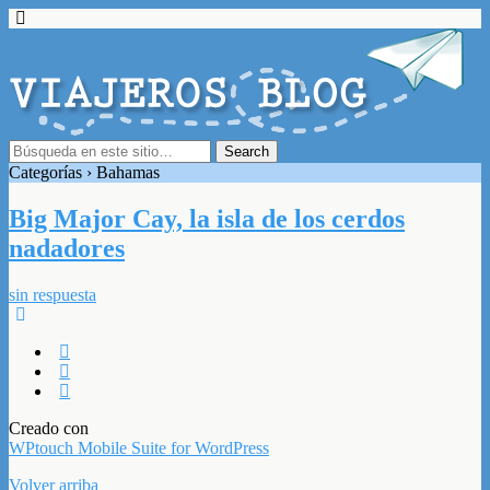
Categorías ›
Bahamas
Big Major Cay, la isla de los cerdos
nadadores
sin respuesta
Creado con
WPtouch Mobile Suite for WordPress
Volver arriba