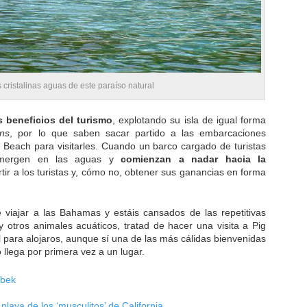
cristalinas aguas de este paraíso natural
 beneficios del turismo
, explotando su isla de igual forma
ns
, por lo que saben sacar partido a las embarcaciones
g Beach para visitarles. Cuando un barco cargado de turistas
umergen en las aguas y
comienzan a nadar hacia la
rtir a los turistas y, cómo no, obtener sus ganancias en forma
e viajar a las Bahamas y estáis cansados de las repetitivas
 y otros animales acuáticos, tratad de hacer una visita a Pig
l para alojaros, aunque sí una de las más cálidas bienvenidas
 llega por primera vez a un lugar.
obek
playa de los ‘musculitos’ de California