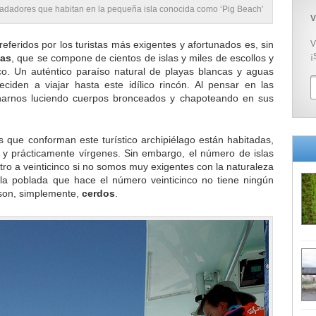
nadadores que habitan en la pequeña isla conocida como ‘Pig Beach’
V
eferidos por los turistas más exigentes y afortunados es, sin
V
¡
as
, que se compone de cientos de islas y miles de escollos y
o. Un auténtico paraíso natural de playas blancas y aguas
eciden a viajar hasta este idílico rincón. Al pensar en las
inarnos luciendo cuerpos bronceados y chapoteando en sus
as que conforman este turístico archipiélago están habitadas,
y prácticamente vírgenes. Sin embargo, el número de islas
tro a veinticinco si no somos muy exigentes con la naturaleza
la poblada que hace el número veinticinco no tiene ningún
son, simplemente,
cerdos
.