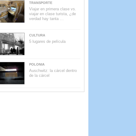
TRANSPORTE
Viajar en primera clase vs.
viajar en clase turista, ¿de
verdad hay tanta …
CULTURA
5 lugares de película
POLONIA
Auschwitz: la cárcel dentro
de la cárcel