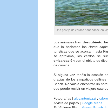
Una pareja de cerdos bañándose en las 
Los animales
han descubierto los
que lo haríamos los
Homo sapie
turísticas que se acercan hasta Pi
se aproxima, los cerdos se s
embarcación
con el objeto de dive
de comida.
Si alguna vez tenéis la ocasión d
gracias de los simpáticos delfines
Beach. No vais a encontrar un hote
que puede recibir un viajero cuando
Fotografías |
albyantoniazzi
y
cdor
A vista de pájaro |
Google Maps
En Viajeros Blog |
Muscle Beach, la 