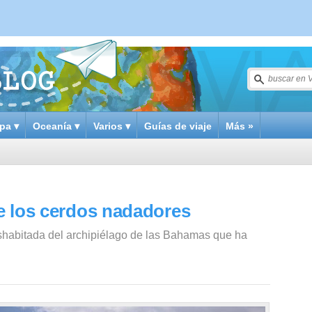
pa ▾
Oceanía ▾
Varios ▾
Guías de viaje
Más »
de los cerdos nadadores
shabitada del archipiélago de las Bahamas que ha