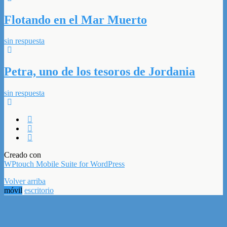
Flotando en el Mar Muerto
sin respuesta
Petra, uno de los tesoros de Jordania
sin respuesta
Creado con
WPtouch Mobile Suite for WordPress
Volver arriba
móvil
escritorio