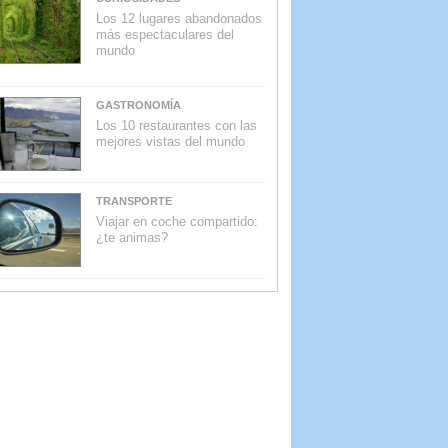
Los 12 lugares abandonados
más espectaculares del
mundo
GASTRONOMÍA
Los 10 restaurantes con las
mejores vistas del mundo
TRANSPORTE
Viajar en coche compartido:
¿te animas?