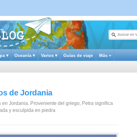
pa ▾
Oceanía ▾
Varios ▾
Guías de viaje
Más »
ros de Jordania
 en Jordania. Proveniente del griego, Petra significa
vada y esculpida en piedra