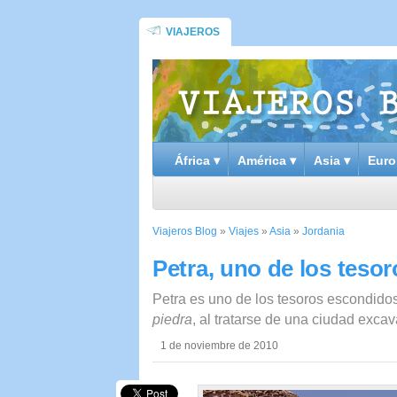
VIAJEROS
África ▾
América ▾
Asia ▾
Euro
Viajeros Blog
»
Viajes
»
Asia
»
Jordania
Petra, uno de los teso
Petra es uno de los tesoros escondidos
piedra
, al tratarse de una ciudad exca
1 de noviembre de 2010