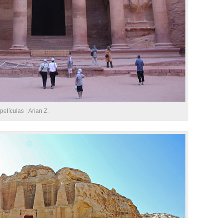
películas |
Arian Z.