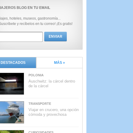
IAJEROS BLOG EN TU EMAIL
iajes, hoteles, museos, gastronomía...
Suscríbete y recíbelos en tu correo! ¡Es gratis!
DESTACADOS
MÁS »
POLONIA
Auschwitz: la cárcel dentro
de la cárcel
TRANSPORTE
Viajar en crucero, una opción
cómoda y provechosa
CURIOSIDADES