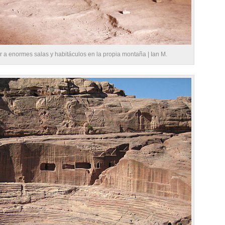
r a enormes salas y habitáculos en la propia montaña |
Ian M.