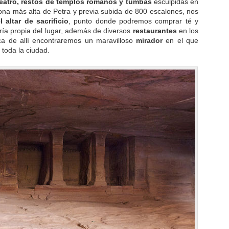
teatro, restos de templos romanos y tumbas
esculpidas en
zona más alta de Petra y previa subida de 800 escalones, nos
 altar de sacrificio
, punto donde podremos comprar té y
ería propia del lugar, además de diversos
restaurantes
en los
ca de allí encontraremos un maravilloso
mirador
en el que
 toda la ciudad.