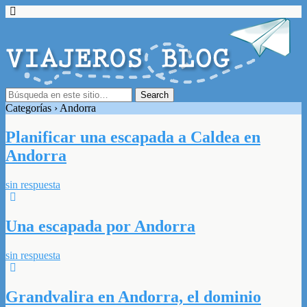
Categorías ›
Andorra
Planificar una escapada a Caldea en
Andorra
sin respuesta
Una escapada por Andorra
sin respuesta
Grandvalira en Andorra, el dominio