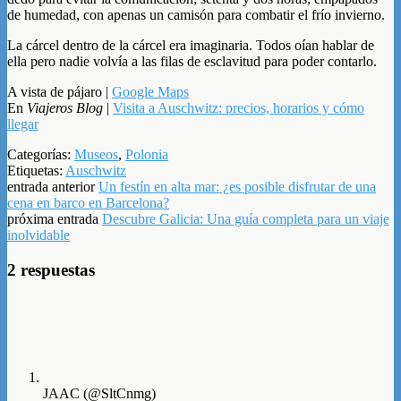
de humedad, con apenas un camisón para combatir el frío invierno.
La cárcel dentro de la cárcel era imaginaria. Todos oían hablar de
ella pero nadie volvía a las filas de esclavitud para poder contarlo.
A vista de pájaro |
Google Maps
En
Viajeros Blog
|
Visita a Auschwitz: precios, horarios y cómo
llegar
Categorías:
Museos
,
Polonia
Etiquetas:
Auschwitz
entrada anterior
Un festín en alta mar: ¿es posible disfrutar de una
cena en barco en Barcelona?
próxima entrada
Descubre Galicia: Una guía completa para un viaje
inolvidable
2 respuestas
JAAC (@SltCnmg)