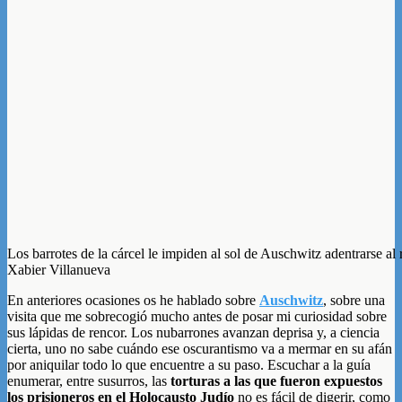
Los barrotes de la cárcel le impiden al sol de Auschwitz adentrarse al 
Xabier Villanueva
En anteriores ocasiones os he hablado sobre
Auschwitz
, sobre una
visita que me sobrecogió mucho antes de posar mi curiosidad sobre
sus lápidas de rencor. Los nubarrones avanzan deprisa y, a ciencia
cierta, uno no sabe cuándo ese oscurantismo va a mermar en su afán
por aniquilar todo lo que encuentre a su paso. Escuchar a la guía
enumerar, entre susurros, las
torturas a las que fueron expuestos
los prisioneros en el Holocausto Judío
no es fácil de digerir, como