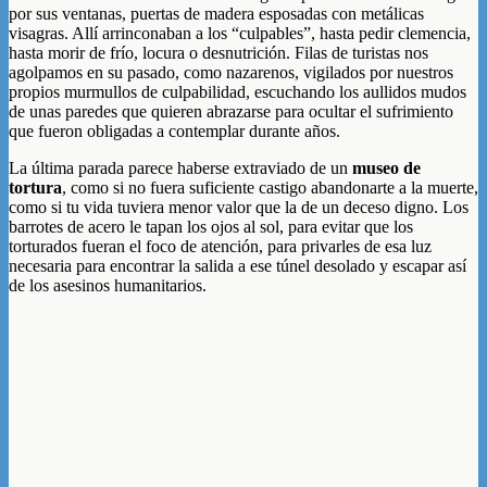
por sus ventanas, puertas de madera esposadas con metálicas
visagras. Allí arrinconaban a los “culpables”, hasta pedir clemencia,
hasta morir de frío, locura o desnutrición. Filas de turistas nos
agolpamos en su pasado, como nazarenos, vigilados por nuestros
propios murmullos de culpabilidad, escuchando los aullidos mudos
de unas paredes que quieren abrazarse para ocultar el sufrimiento
que fueron obligadas a contemplar durante años.
La última parada parece haberse extraviado de un
museo de
tortura
, como si no fuera suficiente castigo abandonarte a la muerte,
como si tu vida tuviera menor valor que la de un deceso digno. Los
barrotes de acero le tapan los ojos al sol, para evitar que los
torturados fueran el foco de atención, para privarles de esa luz
necesaria para encontrar la salida a ese túnel desolado y escapar así
de los asesinos humanitarios.