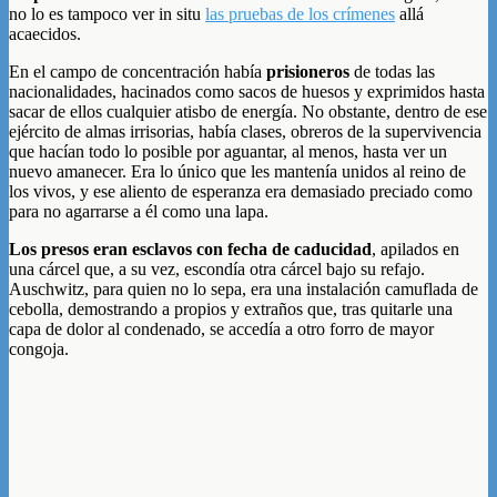
no lo es tampoco ver in situ
las pruebas de los crímenes
allá
acaecidos.
En el campo de concentración había
prisioneros
de todas las
nacionalidades, hacinados como sacos de huesos y exprimidos hasta
sacar de ellos cualquier atisbo de energía. No obstante, dentro de ese
ejército de almas irrisorias, había clases, obreros de la supervivencia
que hacían todo lo posible por aguantar, al menos, hasta ver un
nuevo amanecer. Era lo único que les mantenía unidos al reino de
los vivos, y ese aliento de esperanza era demasiado preciado como
para no agarrarse a él como una lapa.
Los presos eran esclavos con fecha de caducidad
, apilados en
una cárcel que, a su vez, escondía otra cárcel bajo su refajo.
Auschwitz, para quien no lo sepa, era una instalación camuflada de
cebolla, demostrando a propios y extraños que, tras quitarle una
capa de dolor al condenado, se accedía a otro forro de mayor
congoja.