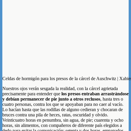
Celdas de hormigón para los presos de la cárcel de Auschwitz | Xabie
Nuestros ojos verán sesgada la realidad, con la cárcel agrietada
precisamente para entender que
los presos entraban arrastrándose
y debían permanecer de pie junto a otros reclusos
, hasta tres o
cuatro personas, contra los que se apoyaban para no caer al vacío.
Lo hacían hasta que las rodillas de alguno cedieran y chocaran de
bruces contra una pila de heces, ratas, oscuridad y olvido.
Veinticuatro horas en penumbra, sin agua, de pie; cuarenta y ocho
horas, sin alimentos, con compañeros de diferente país elegidos a
dedo para evitar la comunicación; setenta y dos horas, empapados