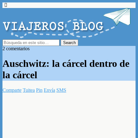
2 comentarios
Auschwitz: la cárcel dentro de
la cárcel
Comparte
Tuitea
Pin
Envía
SMS