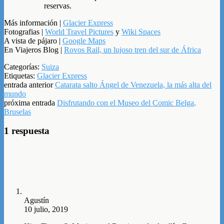
reservas.
Más información |
Glacier Express
Fotografias |
World Travel Pictures
y
Wiki Spaces
A vista de pájaro |
Google Maps
En Viajeros Blog |
Rovos Rail, un lujoso tren del sur de África
Categorías:
Suiza
Etiquetas:
Glacier Express
entrada anterior
Catarata salto Ángel de Venezuela, la más alta del
mundo
próxima entrada
Disfrutando con el Museo del Comic Belga,
Bruselas
1 respuesta
Agustín
10 julio, 2019