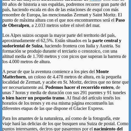
80 años de historia a sus espaldas, podremos recorrer gran parte del
país, haciendo escala en dos de las estaciones de esquí con más
renombre de Europa, las mencionadas Zermatt y Saint Moritz. El
punto de máxima altura con el que nos encontraremos será el
Paso
de Oberalpen
, a 2.033 metros sobre el nivel del mar.
Los Alpes suizos ocupan la mayor parte del territorio del país,
aproximadamente el 62,5%. Están situados en la
parte central y
sudoriental de Suiza
, haciendo frontera con Italia y Austria. Su
formación se produjo durante el terciario o cenozoico, con una
altitud media de 1.700 metros y con picos que superan la barrera de
los 4.000 metros de altura.
A pesar de que la aventura comience a los pies del
Monte
Matterhorn
, un coloso de 4.478 metros de altura, en la pequeña
localidad de Zermatt, y acabe en St. Moritz, deciros que no tiene que
ser necesariamente así.
Podemos hacer el recorrido entero
, de
unas 7 horas y media de duración con sus 291 puentes y 91 tuneles
o bien hacer un pequeño tramo
. Al final del artículo tenéis los
horarios de los trenes y en esa misma página encontraréis las
diferentes etapas de las que dispone el Glacier Express.
Para los amantes de la naturaleza, así como de la fotografía, este
viaje hará las delicias de los que busquen una Suiza de postal. Como
puntos interesantes, deciros que pasaremos por el
nacimiento del