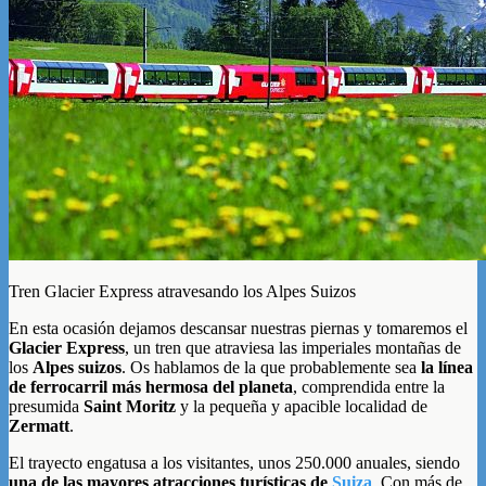
Tren Glacier Express atravesando los Alpes Suizos
En esta ocasión dejamos descansar nuestras piernas y tomaremos el
Glacier Express
, un tren que atraviesa las imperiales montañas de
los
Alpes suizos
. Os hablamos de la que probablemente sea
la línea
de ferrocarril más hermosa del planeta
, comprendida entre la
presumida
Saint Moritz
y la pequeña y apacible localidad de
Zermatt
.
El trayecto engatusa a los visitantes, unos 250.000 anuales, siendo
una de las mayores atracciones turísticas de
Suiza
. Con más de