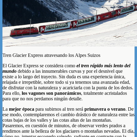
Tren Glacier Express atravesando los Alpes Suizos
El Glacier Express se considera como
el tren rápido más lento del
mundo
debido a las innumerables curvas y por el desnivel que
existe a lo largo del trayecto. Sin duda es una experiencia única,
relajada e irrepetible, sobre todo si ya tenemos una avanzada edad,
de disfrutar con la naturaleza y acariciarla con la punta de los dedos.
Para ello,
los vagones son panorámicos
, totalmente acristalados
para que no nos perdamos ningún detalle.
La
mejor época
para subirnos al tren será
primavera o verano
. De
ese modo, contemplaremos el cambio drástico de naturaleza entre las
cotas bajas de los valles y las cotas altas de las montañas.
Pasaremos, en cuestión de minutos, de observar verdes prados a
rendirnos ante la belleza de los glaciares o montañas nevadas. El día,
cómo no, intentar escogerlo soleado, radiante en contraste con la