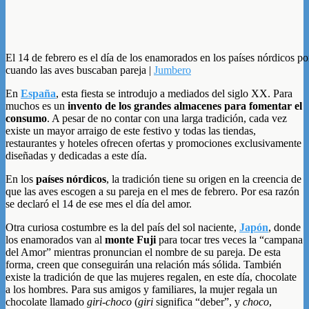
El 14 de febrero es el día de los enamorados en los países nórdicos po
cuando las aves buscaban pareja |
Jumbero
En
España
, esta fiesta se introdujo a mediados del siglo XX. Para
muchos es un
invento de los grandes almacenes para fomentar el
consumo
. A pesar de no contar con una larga tradición, cada vez
existe un mayor arraigo de este festivo y todas las tiendas,
restaurantes y hoteles ofrecen ofertas y promociones exclusivamente
diseñadas y dedicadas a este día.
En los
países nórdicos
, la tradición tiene su origen en la creencia de
que las aves escogen a su pareja en el mes de febrero. Por esa razón
se declaró el 14 de ese mes el día del amor.
Otra curiosa costumbre es la del país del sol naciente,
Japón
, donde
los enamorados van al
monte Fuji
para tocar tres veces la “campana
del Amor” mientras pronuncian el nombre de su pareja. De esta
forma, creen que conseguirán una relación más sólida. También
existe la tradición de que las mujeres regalen, en este día, chocolate
a los hombres. Para sus amigos y familiares, la mujer regala un
chocolate llamado
giri-choco
(
giri
significa “deber”, y
choco
,