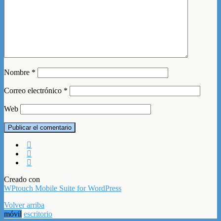
Nombre
*
Correo electrónico
*
Web
Creado con
WPtouch Mobile Suite for WordPress
Volver arriba
móvil
escritorio