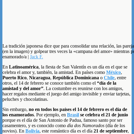
La tradición japonesa dice que para consolidar una relación, las parej
(en la imagen) y golpear tres veces la «campana del amor» mientras 
enamorado/a |
Jack F.
En
Latinoamérica
, la fiesta de San Valentín es un día en el que se
celebra el amor y, también, la amistad. En países como
México
,
Puerto Rico
,
Nicaragua
,
República Dominicana
o
Chile
, entre
otros, el 14 de febrero se conoce también como el
“día de la
amistad y del amor”
. La costumbre es reunirse con los amigos,
hacer regalos mediante el juego del amigo invisible y enviar tarjetas,
peluches y chocolatinas.
Sin embargo,
no en todos los países el 14 de febrero es el día de
los enamorados
. Por ejemplo, en
Brasil
se celebra el 21 de junio
porque es el día de San Antonio de Padua, famoso santo por ser
casamentero, y es conocido como
dìa dos Namorados
(día de los
novios). En
Bolivia
, este romántico día es el día
21 de septiembre
,