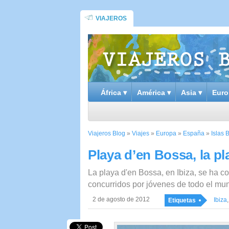
VIAJEROS
África ▾
América ▾
Asia ▾
Euro
Viajeros Blog
»
Viajes
»
Europa
»
España
»
Islas 
Playa d’en Bossa, la p
La playa d'en Bossa, en Ibiza, se ha c
concurridos por jóvenes de todo el mu
2 de agosto de 2012
Ibiza
Etiquetas