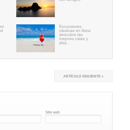
 en
Excursiones
ad
náuticas en Ibiza:
descubre las
mejores calas y
play…
ARTÍCULO SIGUIENTE »
Sitio web