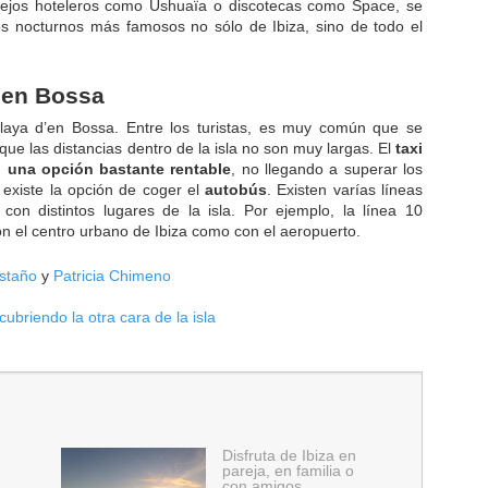
ejos hoteleros como Ushuaïa o discotecas como Space, se
s nocturnos más famosos no sólo de Ibiza, sino de todo el
’en Bossa
laya d’en Bossa. Entre los turistas, es muy común que se
que las distancias dentro de la isla no son muy largas. El
taxi
 una opción bastante rentable
, no llegando a superar los
 existe la opción de coger el
autobús
. Existen varías líneas
on distintos lugares de la isla. Por ejemplo, la línea 10
n el centro urbano de Ibiza como con el aeropuerto.
staño
y
Patricia Chimeno
scubriendo la otra cara de la isla
Disfruta de Ibiza en
pareja, en familia o
con amigos