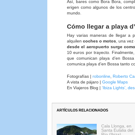
Así, bares como Bora Bora, compl
erigen como algunos de los centro
mundo.
Cómo llegar a playa d
Hay varias maneras de llegar a p
alquilen
coches o motos
, una vez 
desde el aeropuerto surge como
10 euros por trayecto. Finalmente,
que comunican playa d’en Bossa c
comunica playa d’en Bossa tanto co
Fotografías |
robonline
,
Roberto Ca
A vista de pájaro |
Google Maps
En Viajeros Blog |
‘Ibiza Lights’, de
ARTÍCULOS RELACIONADOS
Cala Llonga, en
Santa Eulalia del
Río (Ibiza)