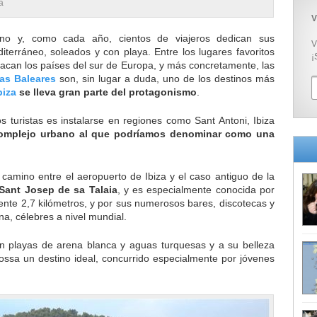
a
V
no y, como cada año, cientos de viajeros dedican sus
V
terráneo, soleados y con playa. Entre los lugares favoritos
¡
tacan los países del sur de Europa, y más concretamente, las
las Baleares
son, sin lugar a duda, uno de los destinos más
biza
se lleva gran parte del protagonismo
.
s turistas es instalarse en regiones como Sant Antoni, Ibiza
complejo urbano al que podríamos denominar como una
camino entre el aeropuerto de Ibiza y el caso antiguo de la
Sant Josep de sa Talaia
, y es especialmente conocida por
nte 2,7 kilómetros, y por sus numerosos bares, discotecas y
a, célebres a nivel mundial.
n playas de arena blanca y aguas turquesas y a su belleza
Bossa un destino ideal, concurrido especialmente por jóvenes