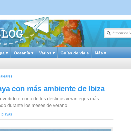
pa ▾
Oceanía ▾
Varios ▾
Guías de viaje
Más »
Baleares
laya con más ambiente de Ibiza
onvertido en uno de los destinos veraniegos más
ndo durante los meses de verano
,
playas