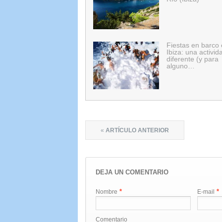
Fiestas en barco
Ibiza: una activid
diferente (y para
alguno…
«
ARTÍCULO ANTERIOR
DEJA UN COMENTARIO
*
*
Nombre
E-mail
Comentario