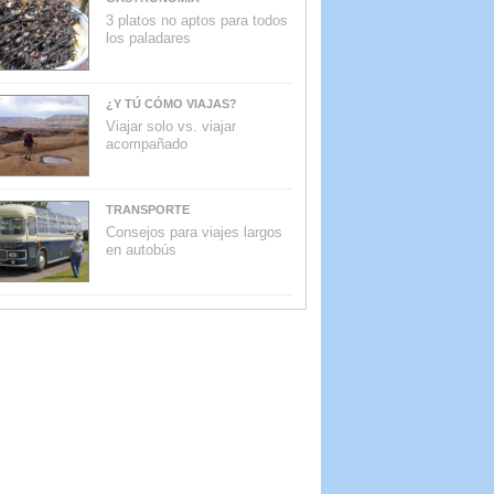
3 platos no aptos para todos
los paladares
¿Y TÚ CÓMO VIAJAS?
Viajar solo vs. viajar
acompañado
TRANSPORTE
Consejos para viajes largos
en autobús