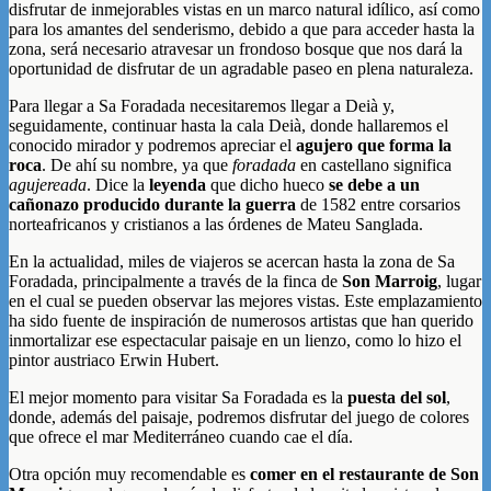
disfrutar de inmejorables vistas en un marco natural idílico, así como
para los amantes del senderismo, debido a que para acceder hasta la
zona, será necesario atravesar un frondoso bosque que nos dará la
oportunidad de disfrutar de un agradable paseo en plena naturaleza.
Para llegar a Sa Foradada necesitaremos llegar a Deià y,
seguidamente, continuar hasta la cala Deià, donde hallaremos el
conocido mirador y podremos apreciar el
agujero que forma la
roca
. De ahí su nombre, ya que
foradada
en castellano significa
agujereada
. Dice la
leyenda
que dicho hueco
se debe a un
cañonazo producido durante la guerra
de 1582 entre corsarios
norteafricanos y cristianos a las órdenes de Mateu Sanglada.
En la actualidad, miles de viajeros se acercan hasta la zona de Sa
Foradada, principalmente a través de la finca de
Son Marroig
, lugar
en el cual se pueden observar las mejores vistas. Este emplazamiento
ha sido fuente de inspiración de numerosos artistas que han querido
inmortalizar ese espectacular paisaje en un lienzo, como lo hizo el
pintor austriaco Erwin Hubert.
El mejor momento para visitar Sa Foradada es la
puesta del sol
,
donde, además del paisaje, podremos disfrutar del juego de colores
que ofrece el mar Mediterráneo cuando cae el día.
Otra opción muy recomendable es
comer en el restaurante de Son