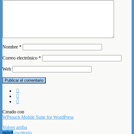
Nombre
*
Correo electrónico
*
Web
Creado con
WPtouch Mobile Suite for WordPress
Volver arriba
móvil
escritorio