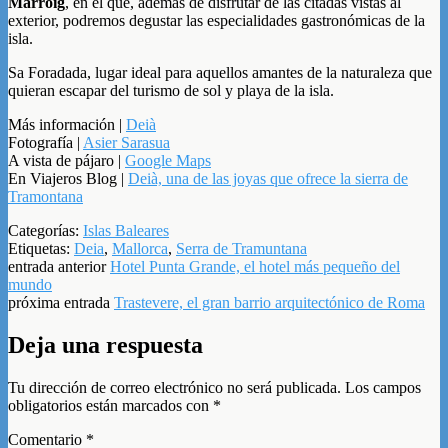
Marroig
, en el que, además de disfrutar de las citadas vistas al
exterior, podremos degustar las especialidades gastronómicas de la
isla.
Sa Foradada, lugar ideal para aquellos amantes de la naturaleza que
quieran escapar del turismo de sol y playa de la isla.
Más información |
Deià
Fotografía |
Asier Sarasua
A vista de pájaro |
Google Maps
En Viajeros Blog |
Deià, una de las joyas que ofrece la sierra de
Tramontana
Categorías:
Islas Baleares
Etiquetas:
Deia
,
Mallorca
,
Serra de Tramuntana
entrada anterior
Hotel Punta Grande, el hotel más pequeño del
mundo
próxima entrada
Trastevere, el gran barrio arquitectónico de Roma
Deja una respuesta
Tu dirección de correo electrónico no será publicada.
Los campos
obligatorios están marcados con
*
Comentario
*