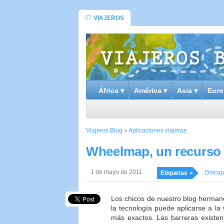
VIAJEROS
África ▾
América ▾
Asia ▾
Euro
Viajeros Blog
»
Aplicaciones viajeras
Wheelmap, un recurso 
1 de mayo de 2011
Discap
Etiquetas
Los chicos de nuestro blog herma
la tecnología puede aplicarse a la 
más exactos. Las barreras existen