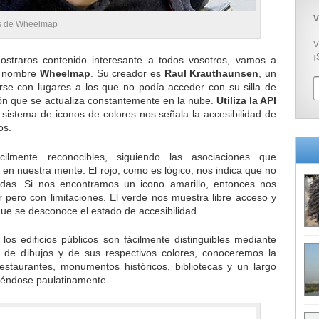
V
ás de Wheelmap
V
¡
straros contenido interesante a todos vosotros, vamos a
e nombre
Wheelmap
. Su creador es
Raul Krauthaunsen
, un
se con lugares a los que no podía acceder con su silla de
ón que se actualiza constantemente en la nube.
Utiliza la API
sistema de iconos de colores nos señala la accesibilidad de
os.
ilmente reconocibles, siguiendo las asociaciones que
en nuestra mente. El rojo, como es lógico, nos indica que no
edas. Si nos encontramos un icono amarillo, entonces nos
 pero con limitaciones. El verde nos muestra libre acceso y
 que se desconoce el estado de accesibilidad.
los edificios públicos son fácilmente distinguibles mediante
 de dibujos y de sus respectivos colores, conoceremos la
estaurantes, monumentos históricos, bibliotecas y un largo
iéndose paulatinamente.