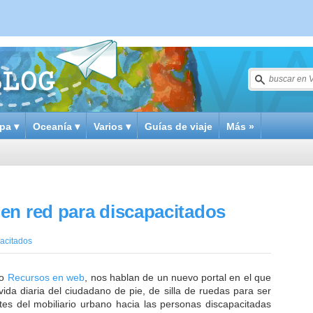
pa ▾
Oceanía ▾
Varios ▾
Guías de viaje
Más »
en red para discapacitados
acitados
no
Recursos en web
, nos hablan de un nuevo portal en el que
vida diaria del ciudadano de pie, de silla de ruedas para ser
tes del mobiliario urbano hacia las personas discapacitadas