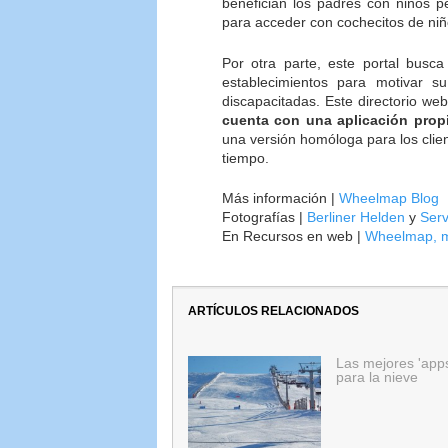
benefician los padres con niños p
para acceder con cochecitos de niñ
Por otra parte, este portal busca
establecimientos para motivar s
discapacitadas. Este directorio we
cuenta con una aplicación propi
una versión homóloga para los clie
tiempo.
Más información |
Wheelmap Blog
Fotografías |
Berliner Helden
y
Serv
En Recursos en web |
Wheelmap, ma
ARTÍCULOS RELACIONADOS
Las mejores 'app
para la nieve