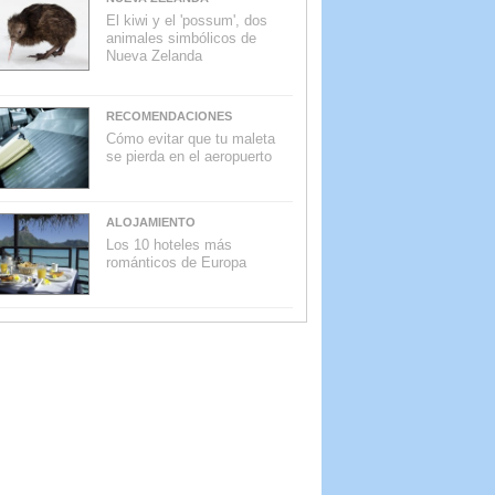
El kiwi y el 'possum', dos
animales simbólicos de
Nueva Zelanda
RECOMENDACIONES
Cómo evitar que tu maleta
se pierda en el aeropuerto
ALOJAMIENTO
Los 10 hoteles más
románticos de Europa