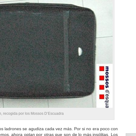
ón, recogida por los Mossos D’Escuadra
os ladrones se agudiza cada vez más. Por si no era poco con
mos, ahora optan por otras que son de lo más insólitas. Los