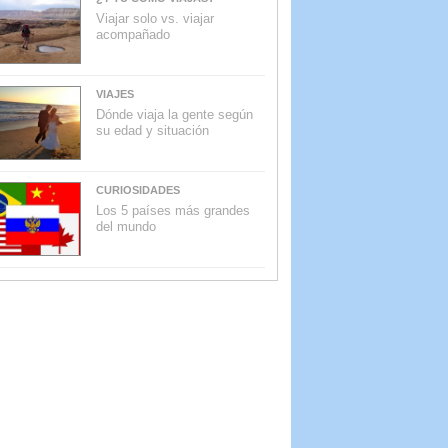
Viajar solo vs. viajar
acompañado
VIAJES
Dónde viaja la gente según
su edad y situación
CURIOSIDADES
Los 5 países más grandes
del mundo