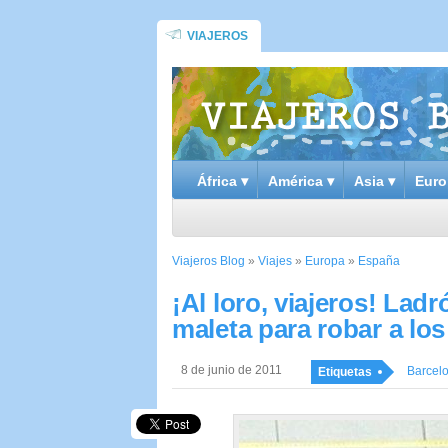
VIAJEROS
África ▾
América ▾
Asia ▾
Euro
Viajeros Blog
»
Viajes
»
Europa
»
España
¡Al loro, viajeros! Lad
maleta para robar a los
8 de junio de 2011
Barcel
Etiquetas