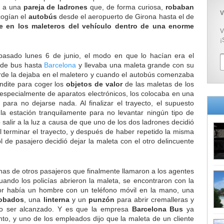
o a una
pareja de ladrones
que, de forma curiosa,
robaban
V
cogían el
autobús
desde el aeropuerto de Girona hasta el de
e en los maleteros del vehículo dentro de una enorme
V
¡
 pasado lunes 6 de junio, el modo en que lo hacían era el
e de bus hasta
Barcelona
y llevaba una maleta grande con su
de la dejaba en el maletero y cuando el autobús comenzaba
ondite para coger los
objetos de valor
de las maletas de los
 especialmente de aparatos electrónicos, los colocaba en una
o para no dejarse nada.
Al finalizar el trayecto, el supuesto
 la estación tranquilamente para no levantar ningún tipo de
salir a la luz a causa de que uno de los dos ladrones decidió
Al terminar el trayecto, y después de haber repetido la misma
ol de pasajero decidió dejar la maleta con el otro delincuente
has de otros pasajeros que finalmente llamaron a los agentes
uando los policías abrieron la maleta, se encontraron con la
ior había un hombre con un teléfono móvil en la mano, una
robados
, una
linterna
y un
punzón
para abrir cremalleras y
do ser alcanzado. Y es que la empresa
Barcelona Bus
ya
nto, y uno de los empleados dijo que la maleta de un cliente