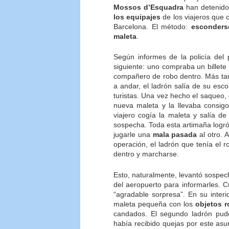
Mossos d’Esquadra
han detenid
los equipajes
de los viajeros que 
Barcelona. El método:
esconders
maleta
.
Según informes de la policía del
siguiente: uno compraba un billet
compañero de robo dentro. Más tar
a andar, el ladrón salía de su esc
turistas. Una vez hecho el saqueo,
nueva maleta y la llevaba consig
viajero cogía la maleta y salía de
sospecha. Toda esta artimaña logró 
jugarle una
mala pasada
al otro. 
operación, el ladrón que tenía el r
dentro y marcharse.
Esto, naturalmente, levantó sospec
del aeropuerto para informarles. C
“agradable sorpresa”. En su inter
maleta pequeña con los
objetos 
candados. El segundo ladrón pu
había recibido quejas por este asu