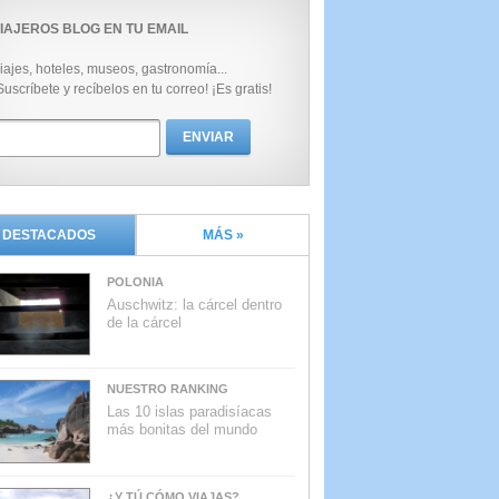
IAJEROS BLOG EN TU EMAIL
iajes, hoteles, museos, gastronomía...
Suscríbete y recíbelos en tu correo! ¡Es gratis!
DESTACADOS
MÁS »
POLONIA
Auschwitz: la cárcel dentro
de la cárcel
NUESTRO RANKING
Las 10 islas paradisíacas
más bonitas del mundo
¿Y TÚ CÓMO VIAJAS?