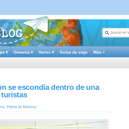
pa ▾
Oceanía ▾
Varios ▾
Guías de viaje
Más »
rón se escondía dentro de una
 turistas
ona
,
Palma de Mallorca