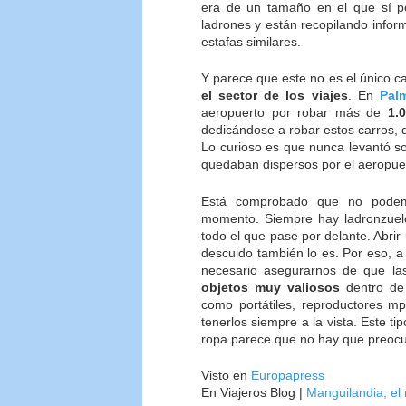
era de un tamaño en el que sí po
ladrones y están recopilando inform
estafas similares.
Y parece que este no es el único 
el sector de los viajes
. En
Pal
aeropuerto por robar más de
1.
dedicándose a robar estos carros
Lo curioso es que nunca levantó s
quedaban dispersos por el aeropue
Está comprobado que no pode
momento. Siempre hay ladronzuelo
todo el que pase por delante. Abrir 
descuido también lo es. Por eso, 
necesario asegurarnos de que la
objetos muy valiosos
dentro de 
como portátiles, reproductores mp
tenerlos siempre a la vista. Este ti
ropa parece que no hay que preoc
Visto en
Europapress
En Viajeros Blog |
Manguilandia, el 