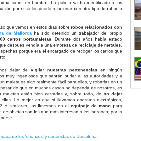
dria caber un hombre. La policía ya ha identificado a los
ación por si se les puede relacionar con otro tipo de robos o
caso que vemos en estos días sobre
robos relacionados con
ma de Mallorca
ha sido detenido un trabajador del propio
000 carros portamaletas
. Durante dos años había estado
, que después vendía a una empresa de
reciclaje de metales
.
ospechas porque era el encargado de recoger los carros que
rto.
mos dejar de
vigilar nuestras pertenencias
en ningún
s muy ingeniosos que sabrán burlar a las autoridades y a
un maleta es algo realmente fácil para ellos, y robarlas en un
a pesar de que en muchos casos no dependa de nosotros, es
s maletas están bien cerradas y, sobre todo, de
no dejar
ellas. Lo mejor es que si llevamos aparatos electrónicos,
3 o similares, los llevemos en el
equipaje de mano
para
po de objetos son los que más interesan a los ladrones; por la
uparse.
mapa de los ‘chorizos’ y carteristas de Barcelona