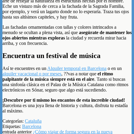
arte de reflejar la naturaleza en estructuras hechas por el hombre.
Eche un vistazo más de cerca a la fachada de la Sagrada Familia,
por ejemplo, y verá un lagarto donde no lo esperaría. Traza tus ojos
hasta sus altísimos capiteles, y hay fruta.
Las fachadas ornamentadas con tallas y colores intrincados a
menudo se ocultan a plena vista, así que
asegúrate de mantener los
ojos abiertos mientras exploras
la ciudad y recuerda mirar hacia
arriba, y con frecuencia.
Encuentra un festival de música
Así te encuentres en un
Alquiler temporal en Barcelona
o en un
alquiler vacacional o por meses
, ??vas a notar que
el ritmo
palpitante de la música siempre está en el aire
. Tanto si buscas
una sinfonía clásica en el Palau de la Música Catalana como ritmos
electrónicos en Sónar, seguro que algo está sucediendo.
¡Descubre por ti mismo los encantos de esta increíble ciudad!
Barcelona es una joya llena de historia y cultura, disfruta tu estadía
al máximo.
Categorías:
Cataluña
Etiquetas:
Barcelona
entrada anterior
¿Cómo viajar de forma segura en la nueva