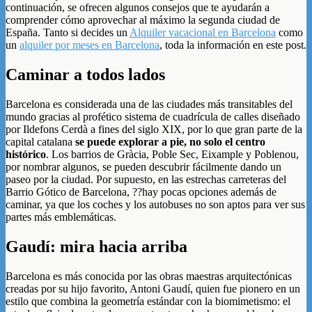
continuación, se ofrecen algunos consejos que te ayudarán a
comprender cómo aprovechar al máximo la segunda ciudad de
España. Tanto si decides un
Alquiler vacacional en Barcelona
como
un
alquiler por meses en Barcelona
, toda la información en este post.
Caminar a todos lados
Barcelona es considerada una de las ciudades más transitables del
mundo gracias al profético sistema de cuadrícula de calles diseñado
por Ildefons Cerdà a fines del siglo XIX, por lo que gran parte de la
capital catalana
se puede explorar a pie, no solo el centro
histórico
. Los barrios de Gràcia, Poble Sec, Eixample y Poblenou,
por nombrar algunos, se pueden descubrir fácilmente dando un
paseo por la ciudad. Por supuesto, en las estrechas carreteras del
Barrio Gótico de Barcelona, ??hay pocas opciones además de
caminar, ya que los coches y los autobuses no son aptos para ver sus
partes más emblemáticas.
Gaudí: mira hacia arriba
Barcelona es más conocida por las obras maestras arquitectónicas
creadas por su hijo favorito, Antoni Gaudí, quien fue pionero en un
estilo que combina la geometría estándar con la biomimetismo: el