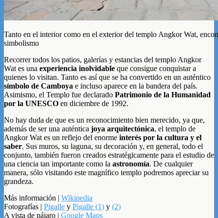
Tanto en el interior como en el exterior del templo Angkor Wat, enco
simbolismo
Recorrer todos los patios, galerías y estancias del templo Angkor
Wat es una
experiencia inolvidable
que consigue conquistar a
quienes lo visitan. Tanto es así que se ha convertido en un auténtico
símbolo de Camboya
e incluso aparece en la bandera del país.
Asimismo, el Templo fue declarado
Patrimonio de la Humanidad
por la UNESCO
en diciembre de 1992.
No hay duda de que es un reconocimiento bien merecido, ya que,
además de ser una auténtica
joya arquitectónica
, el templo de
Angkor Wat es un reflejo del enorme
interés por la cultura y el
saber
. Sus muros, su laguna, su decoración y, en general, todo el
conjunto, también fueron creados estratégicamente para el estudio de
una ciencia tan importante como la
astronomía
. De cualquier
manera, sólo visitando este magnífico templo podremos apreciar su
grandeza.
Más información |
Wikipedia
Fotografías |
Pigalle
y
Pigalle (1)
y
(2)
A vista de pájaro |
Google Maps