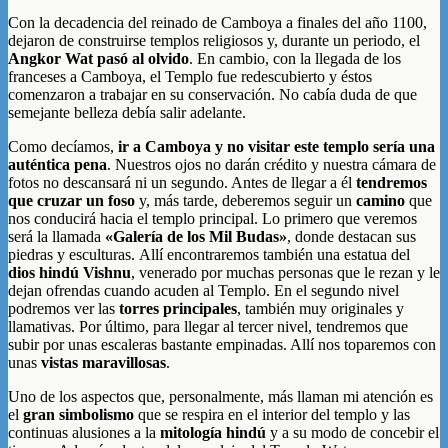
Con la decadencia del reinado de Camboya a finales del año 1100,
dejaron de construirse templos religiosos y, durante un periodo, el
Angkor Wat pasó al olvido
. En cambio, con la llegada de los
franceses a Camboya, el Templo fue redescubierto y éstos
comenzaron a trabajar en su conservación. No cabía duda de que
semejante belleza debía salir adelante.
Como decíamos,
ir a Camboya y no visitar este templo sería una
auténtica pena
. Nuestros ojos no darán crédito y nuestra cámara de
fotos no descansará ni un segundo. Antes de llegar a él
tendremos
que cruzar un foso
y, más tarde, deberemos seguir un
camino
que
nos conducirá hacia el templo principal. Lo primero que veremos
será la llamada
«Galería de los Mil Budas»
, donde destacan sus
piedras y esculturas. Allí encontraremos también una estatua del
dios hindú Vishnu
, venerado por muchas personas que le rezan y le
dejan ofrendas cuando acuden al Templo. En el segundo nivel
podremos ver las
torres principales
, también muy originales y
llamativas. Por último, para llegar al tercer nivel, tendremos que
subir por unas escaleras bastante empinadas. Allí nos toparemos con
unas
vistas maravillosas
.
Uno de los aspectos que, personalmente, más llaman mi atención es
el
gran simbolismo
que se respira en el interior del templo y las
continuas alusiones a la
mitología hindú
y a su modo de concebir el