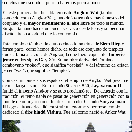
secretos que esconden, pero lo haremos poco a poco.
En este primer artículo hablaremos de
Angkor Wat
(también
conocido como Angkor Vat), uno de los templos más famosos del
conjunto y el
mayor monumento al aire libre
de todo el mundo.
Su gran tamaño hace que pueda ser visto desde lejos y su peculiar
diseño atrapa a todo el que lo contempla.
Este templo está ubicado a unos cinco kilómetros de
Siem Riep
y
forma parte, como hemos dicho, de todo ese conjunto de templos
que da fama a la zona de Angkor, la que fuera capital del
Imperio
jemer
en los siglos IX y XV. Su nombre deriva del término
camboyano “nokor”, que significa “capital”, y del término de origen
jemer “wat”, que significa “templo”.
Con casi mil años a sus espaldas, el templo de Angkor Wat presume
de una larga historia. Entre el año 802 y el 850,
Jayavarman II
fundó el imperio Angkor y se auto proclamó rey. De acuerdo con la
tradición, el reino había de pasar de generación en generación con la
muerte de un rey o con el fin de su reinado. Cuando
Suryvarmán
II
llegó al trono, decidió construir un enorme y hermoso templo
dedicado al
dios hindú Vishnu
. Fue así como nació el Ankor Wat.