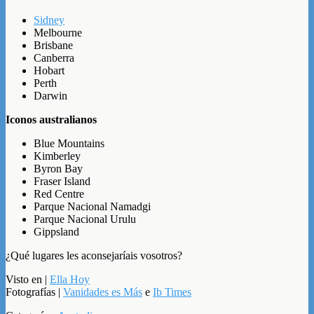
Sidney
Melbourne
Brisbane
Canberra
Hobart
Perth
Darwin
Iconos australianos
Blue Mountains
Kimberley
Byron Bay
Fraser Island
Red Centre
Parque Nacional Namadgi
Parque Nacional Urulu
Gippsland
¿Qué lugares les aconsejaríais vosotros?
Visto en |
Ella Hoy
Fotografías |
Vanidades es Más
e
Ib Times