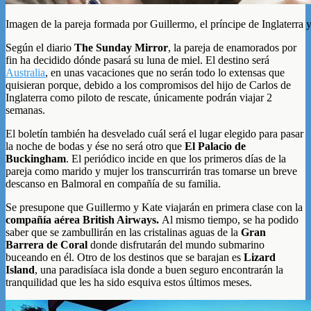
Imagen de la pareja formada por Guillermo, el príncipe de Inglaterra
Según el diario
The Sunday Mirror
, la pareja de enamorados por
fin ha decidido dónde pasará su luna de miel. El destino será
Australia
, en unas vacaciones que no serán todo lo extensas que
quisieran porque, debido a los compromisos del hijo de Carlos de
Inglaterra como piloto de rescate, únicamente podrán viajar 2
semanas.
El boletín también ha desvelado cuál será el lugar elegido para pasar
la noche de bodas y ése no será otro que
El Palacio de
Buckingham
. El periódico incide en que los primeros días de la
pareja como marido y mujer los transcurrirán tras tomarse un breve
descanso en Balmoral en compañía de su familia.
Se presupone que Guillermo y Kate viajarán en primera clase con la
compañía aérea British Airways.
Al mismo tiempo, se ha podido
saber que se zambullirán en las cristalinas aguas de la
Gran
Barrera de Coral
donde disfrutarán del mundo submarino
buceando en él. Otro de los destinos que se barajan es
Lizard
Island
, una paradisíaca isla donde a buen seguro encontrarán la
tranquilidad que les ha sido esquiva estos últimos meses.