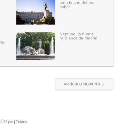
todo lo que debes
saber
Neptuno, la fuente
o
rojiblanca de Madrid
rid
ARTÍCULO SIGUIENTE »
s 9:23 pm
|
Enlace