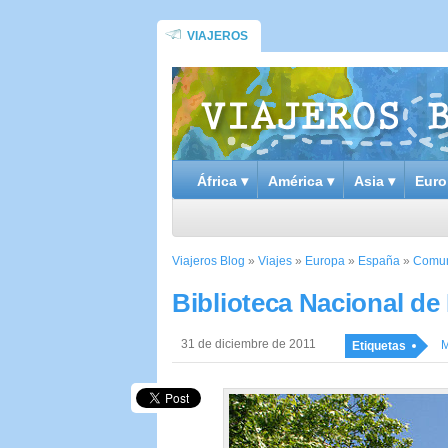
VIAJEROS
África ▾
América ▾
Asia ▾
Euro
Viajeros Blog
»
Viajes
»
Europa
»
España
»
Comun
Biblioteca Nacional de
31 de diciembre de 2011
M
Etiquetas