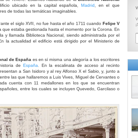
ificio ubicado en la capital española,
Madrid
, en el que
V
es de todas las temáticas imaginables.
V
ante el siglo XVII, no fue hasta el año 1711 cuando
Felipe V
¡
ya que estaba gestionada hasta el momento por la Corona. En
a y llamada Biblioteca Nacional, siendo administrada por el
n la actualidad el edificio está dirigido por el Ministerio de
ional de España
es en sí misma una alegoría a los escritores
historia de
España
. En la escalinata de acceso al recinto
esentan a San Isidoro y al rey Alfonso X el Sabio, y, junto a
 entre las que hallaremos a Luis Vives, Miguel de Cervantes o
hada cuenta con 11 medallones en los que se encuentran
spañoles, entre los cuales se incluyen Quevedo, Garcilaso o