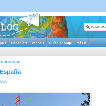
pa ▾
Oceanía ▾
Varios ▾
Guías de viaje
Más »
idad de Madrid
 España
adrid