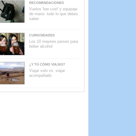
RECOMENDACIONES
Vuelos 'low cost' y equipaje
de mano: todo lo que debes
saber
CURIOSIDADES
Los 10 mejores países para
beber alcohol
¿Y TÚ CÓMO VIAJAS?
Viajar solo vs. viajar
acompañado