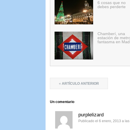
6 cosas que no
debes perderte
Chamberí, una
estación de metr
fantasma en Mad
«
ARTÍCULO ANTERIOR
Un
comentario
purplelizard
Publicado el 6 enero, 2013 a la