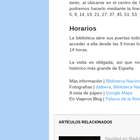
tanto, al ubicarse en el centro de
podremos hacerlo mediante la líne
5, 9, 14, 19, 21, 27, 37, 45, 51, 53,
Horarios
La biblioteca abre sus puertas tod
acceder a ella desde las 9 horas h
14 horas.
La visita es obligada, así que n
histórico más grande de España.
Más información |
Biblioteca Nacio
Fotografías |
dalbera
,
Biblioteca N
A vista de pájaro |
Google Maps
En Viajeros Blog |
Palacio de la Bo
ARTÍCULOS RELACIONADOS
Navidad en Madri