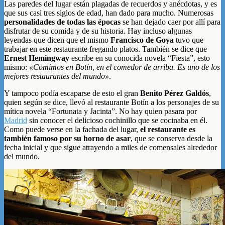
Las paredes del lugar están plagadas de recuerdos y anécdotas, y es
que sus casi tres siglos de edad, han dado para mucho. Numerosas
personalidades de todas las épocas
se han dejado caer por allí para
disfrutar de su comida y de su historia. Hay incluso algunas
leyendas que dicen que el mismo
Francisco de Goya
tuvo que
trabajar en este restaurante fregando platos. También se dice que
Ernest Hemingway
escribe en su conocida novela “Fiesta”, esto
mismo:
«Comimos en Botín, en el comedor de arriba. Es uno de los
mejores restaurantes del mundo»
.
Y tampoco podía escaparse de esto el gran
Benito Pérez Galdós
,
quien según se dice, llevó al restaurante Botín a los personajes de su
mítica novela “Fortunata y Jacinta”. No hay quien pasara por
Madrid
sin conocer el delicioso cochinillo que se cocinaba en él.
Como puede verse en la fachada del lugar,
el restaurante es
también famoso por su horno de asar
, que se conserva desde la
fecha inicial y que sigue atrayendo a miles de comensales alrededor
del mundo.