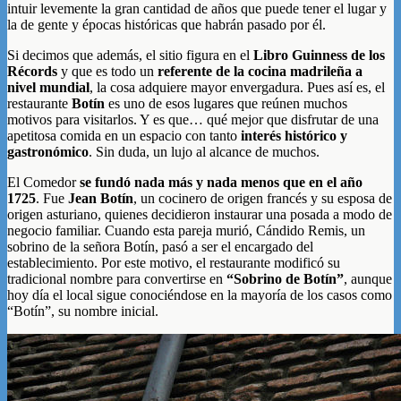
intuir levemente la gran cantidad de años que puede tener el lugar y
la de gente y épocas históricas que habrán pasado por él.
Si decimos que además, el sitio figura en el
Libro Guinness de los
Récords
y que es todo un
referente de la cocina madrileña a
nivel mundial
, la cosa adquiere mayor envergadura. Pues así es, el
restaurante
Botín
es uno de esos lugares que reúnen muchos
motivos para visitarlos. Y es que… qué mejor que disfrutar de una
apetitosa comida en un espacio con tanto
interés histórico y
gastronómico
. Sin duda, un lujo al alcance de muchos.
El Comedor
se fundó nada más y nada menos que en el año
1725
. Fue
Jean Botín
, un cocinero de origen francés y su esposa de
origen asturiano, quienes decidieron instaurar una posada a modo de
negocio familiar. Cuando esta pareja murió, Cándido Remis, un
sobrino de la señora Botín, pasó a ser el encargado del
establecimiento. Por este motivo, el restaurante modificó su
tradicional nombre para convertirse en
“Sobrino de Botín”
, aunque
hoy día el local sigue conociéndose en la mayoría de los casos como
“Botín”, su nombre inicial.