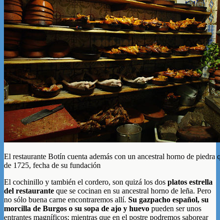
El restaurante Botín cuenta además con un ancestral horno de piedra 
de 1725, fecha de su fundación
El cochinillo y también el cordero, son quizá los dos
platos estrella
del restaurante
que se cocinan en su ancestral horno de leña. Pero
no sólo buena carne encontraremos allí.
Su gazpacho español, su
morcilla de Burgos o su sopa de ajo y huevo
pueden ser unos
entrantes magníficos; mientras que en el postre podremos saborear