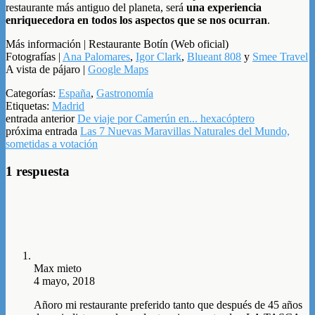
restaurante más antiguo del planeta, será
una experiencia
enriquecedora en todos los aspectos que se nos ocurran
.
Más información | Restaurante Botín (Web oficial)
Fotografías |
Ana Palomares
,
Igor Clark
,
Blueant 808
y
Smee Travel
A vista de pájaro |
Google Maps
Categorías:
España
,
Gastronomía
Etiquetas:
Madrid
entrada anterior
De viaje por Camerún en... hexacóptero
próxima entrada
Las 7 Nuevas Maravillas Naturales del Mundo,
sometidas a votación
1 respuesta
Max mieto
4 mayo, 2018
Añoro mi restaurante preferido tanto que después de 45 años