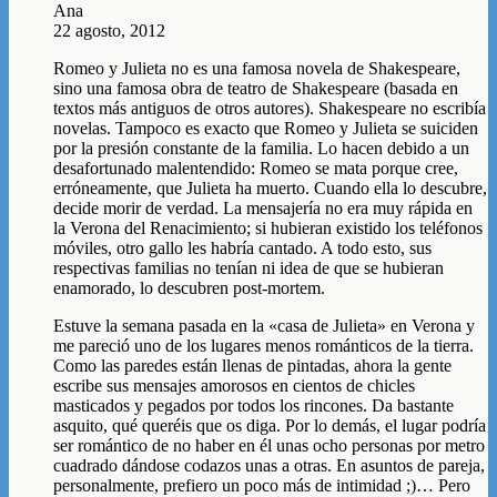
Ana
22 agosto, 2012
Romeo y Julieta no es una famosa novela de Shakespeare,
sino una famosa obra de teatro de Shakespeare (basada en
textos más antiguos de otros autores). Shakespeare no escribía
novelas. Tampoco es exacto que Romeo y Julieta se suiciden
por la presión constante de la familia. Lo hacen debido a un
desafortunado malentendido: Romeo se mata porque cree,
erróneamente, que Julieta ha muerto. Cuando ella lo descubre,
decide morir de verdad. La mensajería no era muy rápida en
la Verona del Renacimiento; si hubieran existido los teléfonos
móviles, otro gallo les habría cantado. A todo esto, sus
respectivas familias no tenían ni idea de que se hubieran
enamorado, lo descubren post-mortem.
Estuve la semana pasada en la «casa de Julieta» en Verona y
me pareció uno de los lugares menos románticos de la tierra.
Como las paredes están llenas de pintadas, ahora la gente
escribe sus mensajes amorosos en cientos de chicles
masticados y pegados por todos los rincones. Da bastante
asquito, qué queréis que os diga. Por lo demás, el lugar podría
ser romántico de no haber en él unas ocho personas por metro
cuadrado dándose codazos unas a otras. En asuntos de pareja,
personalmente, prefiero un poco más de intimidad ;)… Pero