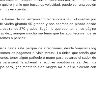
 quiere y si lo que busca es velocidad, puede ser una opción
er muy en cuenta.
a través de un lanzamiento hidráulico a 206 kilómetros por
e vuelta girando 90 grados y nos caemos en picado desde
 espiral de 270 grados. Según lo que cuentan en su página
ngravidez, aunque mucho me temo que los acontecimientos se
remos a percibir.
ros hasta este parque de atracciones, desde
Viajeros Blog
Nosotros os pagamos el viaje virtual. Lo único que tenéis que
urones, tener algún pañuelo a mano para secaros el sudor de
os para sentir la adrenalina recorrer vuestras venas. Decimos
jos pero, ¿os montaríais en Kingda Ka si os lo pidieran con