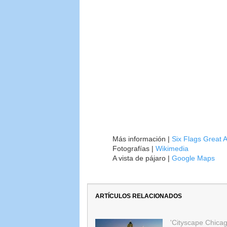
Más información |
Six Flags Great 
Fotografías |
Wikimedia
A vista de pájaro |
Google Maps
ARTÍCULOS RELACIONADOS
'Cityscape Chicag