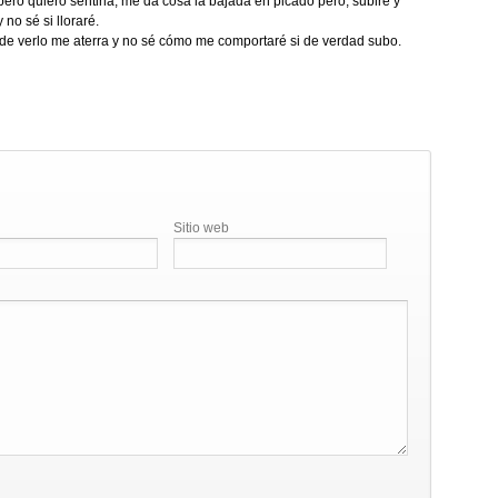
pero quiero sentirla, me da cosa la bajada en picado pero, subiré y
 no sé si lloraré.
 de verlo me aterra y no sé cómo me comportaré si de verdad subo.
Sitio web