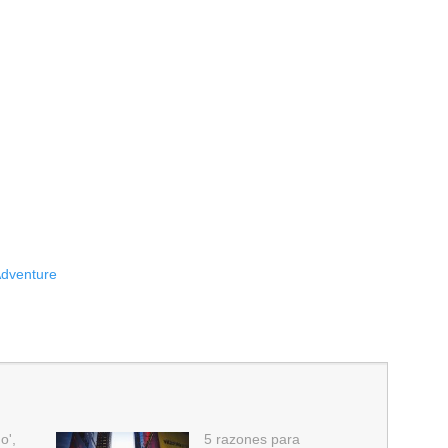
Adventure
o',
5 razones para