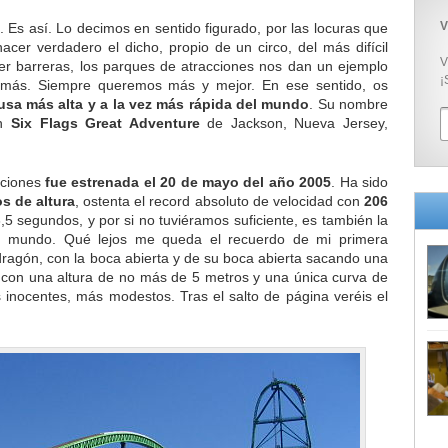
V
 Es así. Lo decimos en sentido figurado, por las locuras que
cer verdadero el dicho, propio de un circo, del más difícil
V
er barreras, los parques de atracciones nos dan un ejemplo
¡
 más. Siempre queremos más y mejor. En ese sentido, os
usa más alta y a la vez más rápida del mundo
. Su nombre
en
Six Flags Great Adventure
de Jackson, Nueva Jersey,
aciones
fue estrenada el 20 de mayo del año 2005
. Ha sido
s de altura
, ostenta el record absoluto de velocidad con
206
3,5 segundos, y por si no tuviéramos suficiente, es también la
l mundo. Qué lejos me queda el recuerdo de mi primera
ragón, con la boca abierta y de su boca abierta sacando una
, con una altura de no más de 5 metros y una única curva de
 inocentes, más modestos. Tras el salto de página veréis el