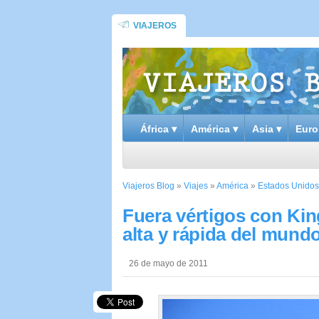
VIAJEROS
África ▾
América ▾
Asia ▾
Euro
Viajeros Blog
»
Viajes
»
América
»
Estados Unidos
Fuera vértigos con Ki
alta y rápida del mund
26 de mayo de 2011