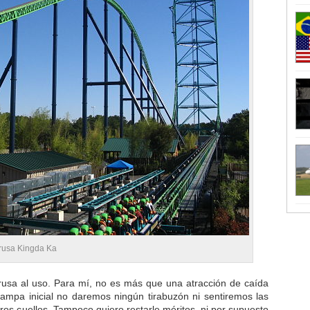
 rusa Kingda Ka
usa al uso. Para mí, no es más que una atracción de caída
 rampa inicial no daremos ningún tirabuzón ni sentiremos las
ros cuellos. Tampoco quiero restarle méritos, ni por supuesto