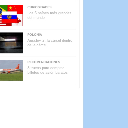
CURIOSIDADES
Los 5 países más grandes
del mundo
POLONIA
Auschwitz: la cárcel dentro
de la cárcel
RECOMENDACIONES
8 trucos para comprar
billetes de avión baratos