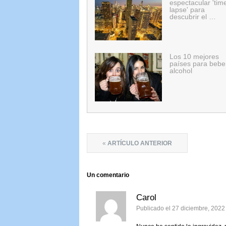
espectacular 'tim
lapse' para
descubrir el …
Los 10 mejores
países para bebe
alcohol
«
ARTÍCULO ANTERIOR
Un
comentario
Carol
Publicado el 27 diciembre, 2022