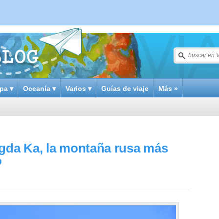
pa ▾
Oceanía ▾
Varios ▾
Guías de viaje
Más »
ngda Ka, la montaña rusa más
o