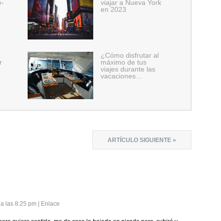
e-
viajar a Nueva York
en 2023
¿Cómo disfrutar al
r
máximo de tus
viajes durante las
vacaciones…
ARTÍCULO SIGUIENTE »
 a las 8:25 pm
|
Enlace