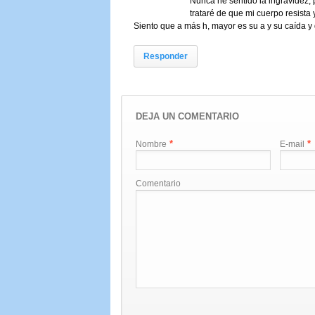
Nunca he sentido la ingravidez, 
trataré de que mi cuerpo resista y
Siento que a más h, mayor es su a y su caída y
Responder
DEJA UN COMENTARIO
*
*
Nombre
E-mail
Comentario