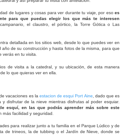
tedral y así preparar tu visita con antelación.
edad de lugares y cosas para ver durante tu viaje, por eso
es
ente para que puedas elegir los que más te interesen
campanario, el claustro, el pórtico, la Torre Gótica o Las
ntra detallada en los sitios web, desde lo que puedes ver en
, el año de su construcción y hasta fotos de la misma, para que
 verás en tu visita.
os de visita a la catedral, y su ubicación, de esta manera
de lo que quieras ver en ella.
 de vacaciones es la
estacion de esqui Port Aine
, dado que es
a y disfrutar de la nieve mientras disfrutas al poder esquiar.
de esquí, en las que podrás aprender más sobre este
on más facilidad y seguridad.
des para realizar junto a tu familia en el Parque Lúdico y de
ista de trineos, la de tubbing o el Jardín de Nieve, donde se
.