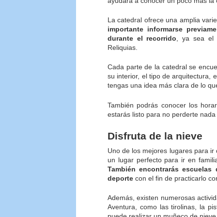
ayudará a conocer un poco más la ca
La catedral ofrece una amplia vari
importante informarse previam
durante el recorrido
, ya sea el 
Reliquias.
Cada parte de la catedral se encue
su interior, el tipo de arquitectura
tengas una idea más clara de lo que
También podrás conocer los horari
estarás listo para no perderte nada 
Disfruta de la nieve
Uno de los mejores lugares para ir
un lugar perfecto para ir en famili
También encontrarás escuelas 
deporte
con el fin de practicarlo c
Además, existen numerosas activida
Aventura, como las tirolinas, la p
puede realizar un muñeco de nieve