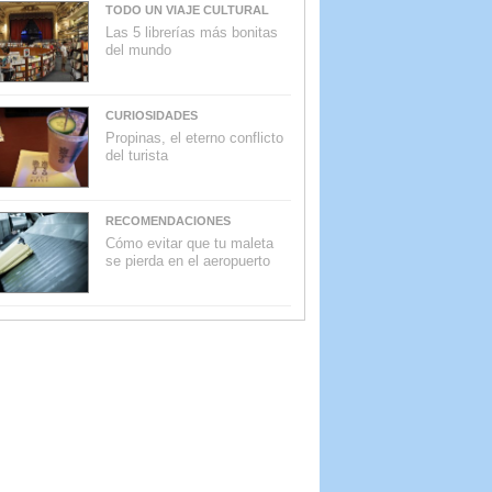
TODO UN VIAJE CULTURAL
Las 5 librerías más bonitas
del mundo
CURIOSIDADES
Propinas, el eterno conflicto
del turista
RECOMENDACIONES
Cómo evitar que tu maleta
se pierda en el aeropuerto