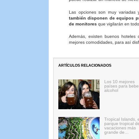
Las opciones son muy variadas 
también disponen de equipos pr
de monitores
que vigilarán en tod
Además, existen buenos hoteles c
mejores comodidades, para así disf
ARTÍCULOS RELACIONADOS
Los 10 mejores
países para bebe
alcohol
Tropical Islands, 
parque tropical d
vacaciones más
grande de…