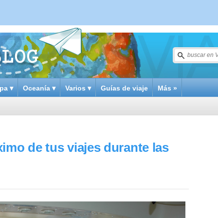
pa ▾
Oceanía ▾
Varios ▾
Guías de viaje
Más »
imo de tus viajes durante las