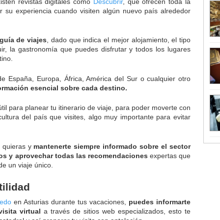
isten revistas digitales como
Descubrir
, que ofrecen toda la
r su experiencia cuando visiten algún nuevo país alrededor
guía de viajes
, dado que indica el mejor alojamiento, el tipo
r, la gastronomía que puedes disfrutar y todos los lugares
tino.
de España, Europa, África, América del Sur o cualquier otro
nformación esencial sobre cada destino.
il para planear tu itinerario de viaje, para poder moverte con
ltura del país que visites, algo muy importante para evitar
o quieras y
mantenerte siempre informado sobre el sector
nos y aprovechar todas las recomendaciones
expertas que
de un viaje único.
ilidad
iedo
en Asturias durante tus vacaciones,
puedes informarte
isita virtual
a través de sitios web especializados, esto te