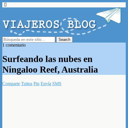
1 comentario
Surfeando las nubes en
Ningaloo Reef, Australia
Comparte
Tuitea
Pin
Envía
SMS