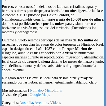
Por eso, en esta ocasión, dejamos de lado sus cristalinas aguas y
hermosas tierras para despegar a bordo de un
ultraligero
de la clase
Airborne XT912 pilotado por Gavin Penfold, de
Ningaloomicrolights.com. Un
viaje a más de 10.000 pies de altura
donde será posible
surfear por las nubes
para vislumbrar en el
horizonte una visión majestuosa del territorio. ¡Encendemos los
motores y despegamos!
Durante el vuelo seremos partícipes de las
más de 165 millas de
arrecifes
que pueblan las aguas de color turquesa de Ningaloo Reef,
espacio designado en el año 1987 como
Parque Marino de
Ningaloo
, aunque es más conocido por la visita de numerosas
especies marinas durante su reproducción, migración y alimentación.
Es el caso de
tiburones ballena
durante los meses de marzo a junio;
y de delfines, mantas y de los carismáticos dugongos durante la
época invernal.
Ningaloo Reef es la excusa ideal para deshinibirse y relajarse
surfeando por las nubes, al menos, virtualmente hablando, claro.
Más información |
Ningaloo Microlights
A vista de pájaro |
Google Maps
Categorías:
Australia
,
Aventura
,
Vídeos