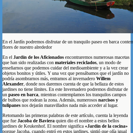
En el Jardín podremos disfrutar de un tranquilo paseo en barca cont
flores de nuestro alrededor
En el
Jardín de los Aficionados
encontraremos numerosas macetas
que han sido realizadas con
materiales reciclados
, un modo de
enseñarnos que podemos cuidar del medioambiente y a la vez crear
objetos bonitos y útiles. Y una vez que pensábamos que el jardín no
podría asombrarnos más, entramos al invernadero
Willem
Alexander
, donde nos daremos cuenta de que la bellaza de estos
jardines no tiene límites. En este Invernadero podremos disfrutar de
un
paseo en barca
, mientras contemplamos los tranquilos campos
de bulbos que rodean la zona. Además, numerosos
narcisos y
tulipanes
nos dejarán maravillados nada más acceder al lugar.
Retomando las primeras palabras de este artículo, cuenta la leyenda
que fue
Jacoba de Baviera
quien dio el nombre a estos bellos
jardines de Keukenhof. El nombre significa
«Jardín de la cocina»
porque Jacoba, cuando entró en estos jardines, sintió que olía igual