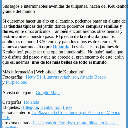
Sus lagos e interminables avenidas de tulipanes, hacen del Keukenhof 
grande del mundo
Si queremos hacer un alto en el camino, podemos parar en alguna de
las
tiendas típicas
del jardín donde podremos
comprar semillas y
flores
, entre otros artículos. También encontraremos otras tiendas y
restaurantes
a nuestro paso.
El precio de la entrada
para los
adultos es de unos 13.50 euros y para los niños es de 6 euros. Si
vamos a estar unos días por
Holanda
, la visita a estos jardines de
Keukenhof, puede ser una opción inmejorable. No habrá nadie que
no disfrute del paseo y que no aprecie el gran encanto de este jardín
que es, además,
uno de los más bellos de todo el mundo
.
Más información | Web oficial de Keukenhof
Fotografías |
Hetty 51
,
Luurytraveladvisor
,
Angelo Bosco
y
Purplecloud
A vista de pájaro |
Google Maps
Categorías:
Holanda
Etiquetas:
Hillegom
,
Keukenhof
,
Lisse
entrada anterior
La Plaza de la Constitución, el Zócalo de México
D.F.
próxima entrada
Las playas de Fortaleza, tranquilidad en la costa
brasileña