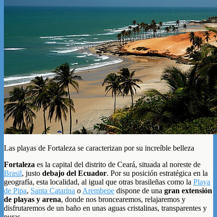
Las playas de Fortaleza se caracterizan por su increíble belleza
Fortaleza
es la capital del distrito de Ceará, situada al noreste de
Brasil
, justo
debajo del Ecuador
. Por su posición estratégica en la
geografía, esta localidad, al igual que otras brasileñas como la
Playa
de Pipa
,
Santa Catarina
o
Arembepe
dispone de una
gran extensión
de playas y arena
, donde nos broncearemos, relajaremos y
disfrutaremos de un baño en unas aguas cristalinas, transparentes y
puras.