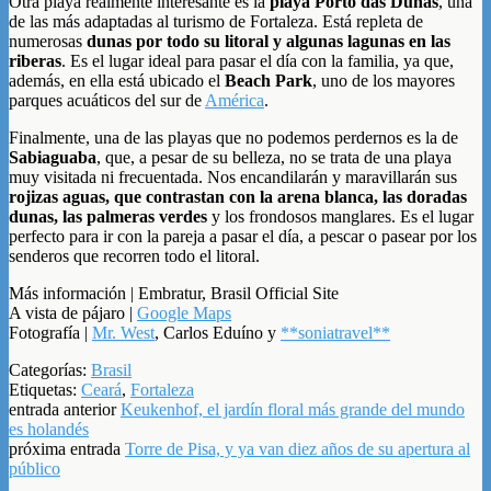
Otra playa realmente interesante es la
playa Porto das Dunas
, una
de las más adaptadas al turismo de Fortaleza. Está repleta de
numerosas
dunas por todo su litoral y algunas lagunas en las
riberas
. Es el lugar ideal para pasar el día con la familia, ya que,
además, en ella está ubicado el
Beach Park
, uno de los mayores
parques acuáticos del sur de
América
.
Finalmente, una de las playas que no podemos perdernos es la de
Sabiaguaba
, que, a pesar de su belleza, no se trata de una playa
muy visitada ni frecuentada. Nos encandilarán y maravillarán sus
rojizas aguas, que contrastan con la arena blanca, las doradas
dunas, las palmeras verdes
y los frondosos manglares. Es el lugar
perfecto para ir con la pareja a pasar el día, a pescar o pasear por los
senderos que recorren todo el litoral.
Más información | Embratur, Brasil Official Site
A vista de pájaro |
Google Maps
Fotografía |
Mr. West
, Carlos Eduíno y
**soniatravel**
Categorías:
Brasil
Etiquetas:
Ceará
,
Fortaleza
entrada anterior
Keukenhof, el jardín floral más grande del mundo
es holandés
próxima entrada
Torre de Pisa, y ya van diez años de su apertura al
público