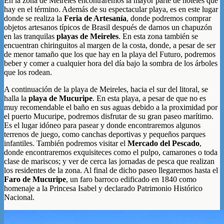
En la zona de Meireles encontraremos la mayor parte de hoteles que
hay en el término. Además de su espectacular playa, es en este lugar
donde se realiza la
Feria de Artesanía
, donde podremos comprar
objetos artesanos típicos de Brasil después de darnos un chapuzón
en las tranquilas
playas de Meireles
. En esta zona también se
encuentran chiringuitos al margen de la costa, donde, a pesar de ser
de menor tamaño que los que hay en la playa del Futuro, podremos
beber y comer a cualquier hora del día bajo la sombra de los árboles
que los rodean.
A continuación de la playa de Meireles, hacia el sur del litoral, se
halla la
playa de Mucuripe
. En esta playa, a pesar de que no es
muy recomendable el baño en sus aguas debido a la proximidad por
el puerto Mucuripe, podremos disfrutar de su gran paseo marítimo.
Es el lugar idóneo para pasear y donde encontraremos algunos
terrenos de juego, como canchas deportivas y pequeños parques
infantiles. También podremos visitar el
Mercado del Pescado
,
donde encontraremos exquisiteces como el pulpo, camarones o toda
clase de mariscos; y ver de cerca las jornadas de pesca que realizan
los residentes de la zona. Al final de dicho paseo llegaremos hasta el
Faro de Mucuripe
, un faro barroco edificado en 1840 como
homenaje a la Princesa Isabel y declarado Patrimonio Histórico
Nacional.