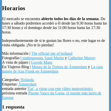
Horarios
El mercado se encuentra
abierto todos los días de la semana
. De
lunes a sábado podremos acceder a él desde las 9:30 horas hasta las
17:30 horas y el domingo desde las 11:00 horas hasta las 17:30
horas.
Independientemente de si te gustan las flores o no, este lugar es de
visita obligada. ¡No te lo pierdas!
Más información |
The official site of holland
Fotografías |
mattmangum
,
Santi Martin
y
Catherine Murray
A vista de pájaro |
Google Maps
En Viajeros Blog |
Museo de la Tortura de Ámsterdam
y
La casa
museo de Ana Frank en Ámsterdam
Categorías:
Holanda
Etiquetas:
Ámsterdam
entrada anterior
'Eat', a viajar con este vídeo gastronómico
próxima entrada
Puente Vasco da Gama, el puente más largo de
Europa
1 respuesta