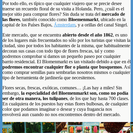
Por todo ello, es típico que cualquier viajero que se precie desee
traerse un recuerdo floral de su visita a Holanda. Pero, ¿cuál es el
mejor sitio para comprar flores? Sin duda se trata del
mercado de
las flores
, también conocido como
Bloemenmarkt
, ubicado en la
capital de los Países Bajos,
Ámsterdam
, y a orillas del canal Singel.
Este mercado, que se encuentra
abierto desde el año 1862
, es uno
de los lugares más frecuentados no sólo por los turistas que visitan la
ciudad, sino por todos los habitantes de la misma, que habitualmente
decoran sus casas con todo tipo de flores frescas, tal y como
podremos comprobar si damos un pequeño paseo por cualquier
barrio residencial. El Blomenmarkt es tan visitado debido a que en él
podremos encontrar cualquier flor o planta que busquemos
. Así
como comprar semillas para sembrarlas nosotros mismos o cualquier
tipo de herramienta de jardinería que necesitemos.
Flores secas, frescas, exóticas, comunes… ¡Las hay a miles! Sin
embargo,
la especialidad del Bloemenmarkt son, como no podía
ser de otra manera, los tulipanes
, de los que hay hasta 700 clases.
En cualquiera de los puestos hay estas flores bulbosas, de cualquier
color que podamos imaginar o desear y cuya fragancia nos
envolverá aun cuando no nos encontremos dentro del mercado.