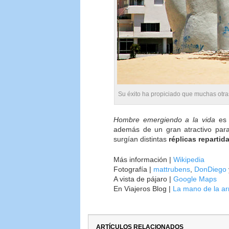
Su éxito ha propiciado que muchas otr
Hombre emergiendo a la vida
es 
además de un gran atractivo para
surgían distintas
réplicas repartid
Más información |
Wikipedia
Fotografía |
mattrubens
,
DonDiego
A vista de pájaro |
Google Maps
En Viajeros Blog |
La mano de la ar
ARTÍCULOS RELACIONADOS