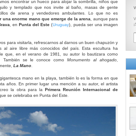
mos encontrar un hueco para alojar la sombrilla, niños que
quilo y templado que nos invite al baño, masas de gente
V
tillos de arena y vendedores ambulantes. Lo que no es
r una enorme mano que emerge de la arena
, aunque para
V
Brava
, en
Punta del Este
(
Uruguay
), pueda ser una imagen
¡
vos para visitarla, refrescarnos al darnos un buen chapuzón y
al aire libre más conocidos del país. Esta escultura ha
e que, en el verano de 1981, su autor lo bautizara como
. También se le conoce como
Monumento al ahogado
,
emente,
La Mano
.
a gigantesca mano en la playa, también lo es la forma en que
ta años. En primer lugar una mención a su autor, el artista
 creo la obra para la
Primera Reunión Internacional de
 que se celebraba en Punta del Este.