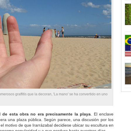
umerosos graffitis que la decoran, 'La mano' se ha convertido en uno
al de esta obra no era precisamente la playa
. El enclave
a era una plaza pública. Según parece, una discusión por los
 el motivo de que Irarrázabal decidiese ubicar su escultura en
u enorme popularidad y a que perdure hasta nuestros días.