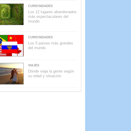
CURIOSIDADES
Los 12 lugares abandonados
más espectaculares del
mundo
CURIOSIDADES
Los 5 países más grandes
del mundo
VIAJES
Dónde viaja la gente según
su edad y situación