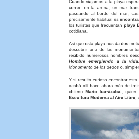
Cuando viajamos a la playa espera
corren en la arena, un mar tran
paseando al borde del mar, cas
precisamente habitual es
encontra
los turistas que frecuentan
playa 
cotidiana.
Así que esta playa nos da dos moti
descubrir uno de los monumentos 
recibido numerosos nombres desd
Hombre emergiendo a la vida
Monumento de los dedos
o, simpl
Y si resulta curioso encontrar est
acabó allí hace ahora más de trein
chileno
Mario Irarrázabal
, quien
Escultura Moderna al Aire Libre
,