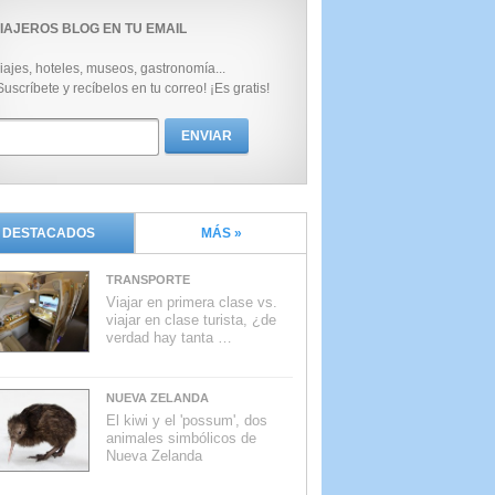
IAJEROS BLOG EN TU EMAIL
iajes, hoteles, museos, gastronomía...
Suscríbete y recíbelos en tu correo! ¡Es gratis!
DESTACADOS
MÁS »
TRANSPORTE
Viajar en primera clase vs.
viajar en clase turista, ¿de
verdad hay tanta …
NUEVA ZELANDA
El kiwi y el 'possum', dos
animales simbólicos de
Nueva Zelanda