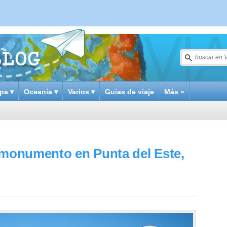
pa ▾
Oceanía ▾
Varios ▾
Guías de viaje
Más »
 monumento en Punta del Este,