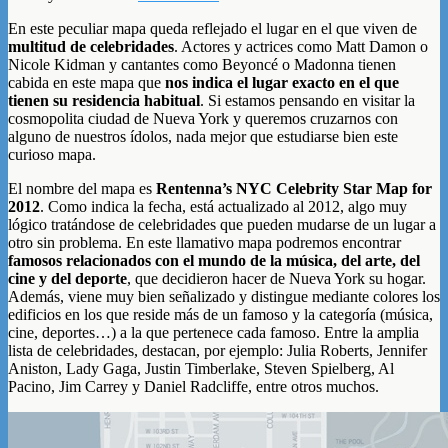
En este peculiar mapa queda reflejado el lugar en el que viven de
multitud de celebridades
. Actores y actrices como Matt Damon o
Nicole Kidman y cantantes como Beyoncé o Madonna tienen
cabida en este mapa que
nos indica el lugar exacto en el que
tienen su residencia habitual
. Si estamos pensando en visitar la
cosmopolita ciudad de Nueva York y queremos cruzarnos con
alguno de nuestros ídolos, nada mejor que estudiarse bien este
curioso mapa.
El nombre del mapa es
Rentenna’s NYC Celebrity Star Map for
2012
. Como indica la fecha, está actualizado al 2012, algo muy
lógico tratándose de celebridades que pueden mudarse de un lugar a
otro sin problema. En este llamativo mapa podremos encontrar
famosos relacionados con el mundo de la música, del arte, del
cine y del deporte
, que decidieron hacer de Nueva York su hogar.
Además, viene muy bien señalizado y distingue mediante colores los
edificios en los que reside más de un famoso y la categoría (música,
cine, deportes…) a la que pertenece cada famoso. Entre la amplia
lista de celebridades, destacan, por ejemplo: Julia Roberts, Jennifer
Aniston, Lady Gaga, Justin Timberlake, Steven Spielberg, Al
Pacino, Jim Carrey y Daniel Radcliffe, entre otros muchos.