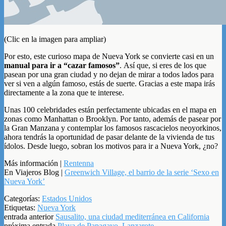
(Clic en la imagen para ampliar)
Por esto, este curioso mapa de Nueva York se convierte casi en un
manual para ir a “cazar famosos”
. Así que, si eres de los que
pasean por una gran ciudad y no dejan de mirar a todos lados para
ver si ven a algún famoso, estás de suerte. Gracias a este mapa irás
directamente a la zona que te interese.
Unas 100 celebridades están perfectamente ubicadas en el mapa en
zonas como Manhattan o Brooklyn. Por tanto, además de pasear por
la Gran Manzana y contemplar los famosos rascacielos neoyorkinos,
ahora tendrás la oportunidad de pasar delante de la vivienda de tus
ídolos. Desde luego, sobran los motivos para ir a Nueva York, ¿no?
Más información |
Rentenna
En Viajeros Blog |
Greenwich Village, el barrio de la serie ‘Sexo en
Nueva York’
Categorías:
Estados Unidos
Etiquetas:
Nueva York
entrada anterior
Sausalito, una ciudad mediterránea en California
próxima entrada
Playa de Papagayo, Lanzarote