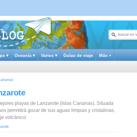
pa ▾
Oceanía ▾
Varios ▾
Guías de viaje
Más »
Canarias
nzarote
jores playas de Lanzarote (Islas Canarias). Situada
os permitirá gozar de sus aguas limpias y cristalinas,
aje volcánico
arote