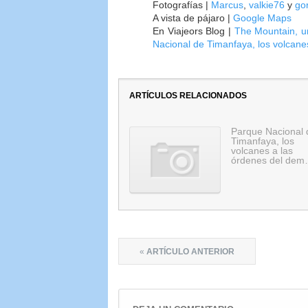
Fotografías |
Marcus
,
valkie76
y
gor
A vista de pájaro |
Google Maps
En Viajeors Blog |
The Mountain, un
Nacional de Timanfaya, los volcane
ARTÍCULOS RELACIONADOS
Parque Nacional 
Timanfaya, los
volcanes a las
órdenes del de
«
ARTÍCULO ANTERIOR