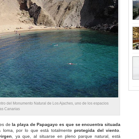
tro del Monumento Natural de Los Ajaches, uno de los espacios
las Canarias
les de
la playa de Papagayo es que se encuentra situada
 loma, por lo que está totalmente
protegida del viento
.
irgen
, ya que, al situarse en pleno parque natural, está