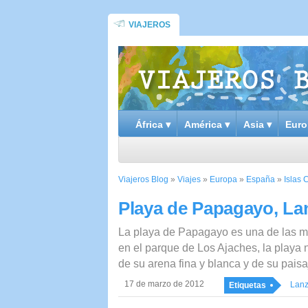
VIAJEROS
África ▾
América ▾
Asia ▾
Euro
Viajeros Blog
»
Viajes
»
Europa
»
España
»
Islas 
Playa de Papagayo, La
La playa de Papagayo es una de las me
en el parque de Los Ajaches, la playa n
de su arena fina y blanca y de su pais
17 de marzo de 2012
Lanz
Etiquetas