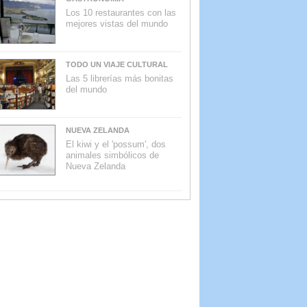
Los 10 restaurantes con las
mejores vistas del mundo
TODO UN VIAJE CULTURAL
Las 5 librerías más bonitas
del mundo
NUEVA ZELANDA
El kiwi y el 'possum', dos
animales simbólicos de
Nueva Zelanda