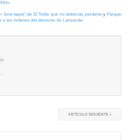
kitxu
 ‘time-lapse’ de El Teide que no deberías perderte
y
Parque
s a las órdenes del demonio de Lanzarote
de
m…
ARTÍCULO SIGUIENTE »