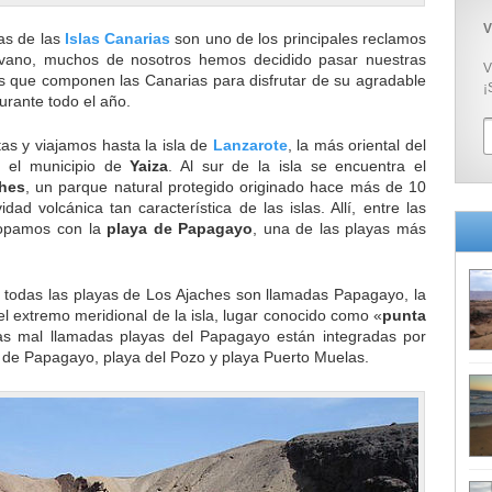
V
as de las
Islas Canarias
son uno de los principales reclamos
en vano, muchos de nosotros hemos decidido pasar nuestras
V
as que componen las Canarias para disfrutar de su agradable
¡
urante todo el año.
as y viajamos hasta la isla de
Lanzarote
, la más oriental del
a el municipio de
Yaiza
. Al sur de la isla se encuentra el
hes
, un parque natural protegido originado hace más de 10
dad volcánica tan característica de las islas. Allí, entre las
 topamos con la
playa de Papagayo
, una de las playas más
todas las playas de Los Ajaches son llamadas Papagayo, la
el extremo meridional de la isla, lugar conocido como «
punta
as mal llamadas playas del Papagayo están integradas por
a de Papagayo, playa del Pozo y playa Puerto Muelas.