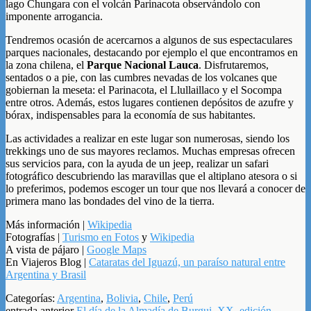
lago Chungara con el volcán Parinacota observándolo con
imponente arrogancia.
Tendremos ocasión de acercarnos a algunos de sus espectaculares
parques nacionales, destacando por ejemplo el que encontramos en
la zona chilena, el
Parque Nacional Lauca
. Disfrutaremos,
sentados o a pie, con las cumbres nevadas de los volcanes que
gobiernan la meseta: el Parinacota, el Llullaillaco y el Socompa
entre otros. Además, estos lugares contienen depósitos de azufre y
bórax, indispensables para la economía de sus habitantes.
Las actividades a realizar en este lugar son numerosas, siendo los
trekkings uno de sus mayores reclamos. Muchas empresas ofrecen
sus servicios para, con la ayuda de un jeep, realizar un safari
fotográfico descubriendo las maravillas que el altiplano atesora o si
lo preferimos, podemos escoger un tour que nos llevará a conocer de
primera mano las bondades del vino de la tierra.
Más información |
Wikipedia
Fotografías |
Turismo en Fotos
y
Wikipedia
A vista de pájaro |
Google Maps
En Viajeros Blog |
Cataratas del Iguazú, un paraíso natural entre
Argentina y Brasil
Categorías:
Argentina
,
Bolivia
,
Chile
,
Perú
entrada anterior
El día de la Almadía de Burgui, XX. edición