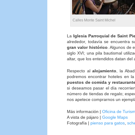
Calles Monte Saint Michel
La
Iglesia Parroquial de Saint Pie
alrededor, todavía se encuentra s
gran valor histórico
. Algunos de e
siglo XVI; una pila bautismal utili
altar, que los entendidos datan del
Respecto al
alojamiento
, la Abad
podremos encontrar hoteles en l
puestos de comida y restaurant
si deseamos pasar el día recorrie
número de tiendas de regalo; especia
nos apetece comprarnos un ejemplar
Más información |
Oficina de Turis
A vista de pájaro |
Google Maps
Fotografía |
pienso para gatos
,
sch