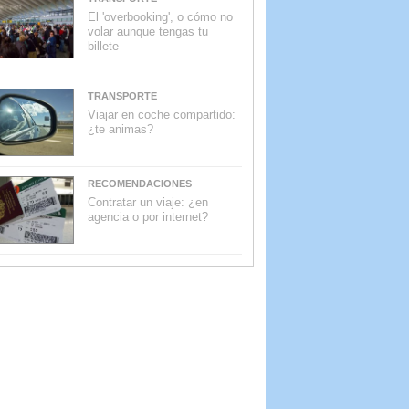
El 'overbooking', o cómo no
volar aunque tengas tu
billete
TRANSPORTE
Viajar en coche compartido:
¿te animas?
RECOMENDACIONES
Contratar un viaje: ¿en
agencia o por internet?