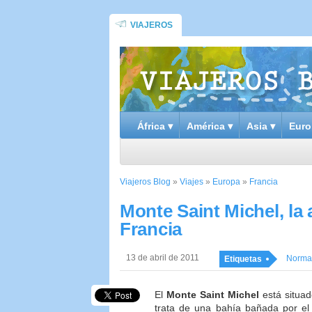
VIAJEROS
África ▾
América ▾
Asia ▾
Euro
Viajeros Blog
»
Viajes
»
Europa
»
Francia
Monte Saint Michel, la
Francia
13 de abril de 2011
Norma
Etiquetas
El
Monte Saint Michel
está situa
trata de una bahía bañada por el