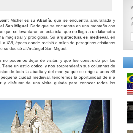
V
V
Saint Michel es su
Abadía
, que se encuentra amurallada y
¡
el San Miguel
. Dado que se encuentra en una montaña con
os que se levantaron en esta isla, que no llega a un kilómetro
ma magistral y prodigiosa. Su
arquitectura es medieval
, en
XI a XVI, época donde recibió a miles de peregrinos cristianos
e se dedicó al Arcángel San Miguel.
e no podemos dejar de visitar, y que fue construido por los
I. Tiene un estilo gótico, y nos sorprenderán sus columnas de
vistas de toda la abadía y del mar, ya que se erige a unos 88
 pequeña ciudad medieval, tendremos la oportunidad de ir a
or y disfrutar de una visita guiada para conocer todos los