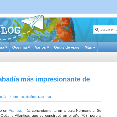
pa ▾
Oceanía ▾
Varios ▾
Guías de viaje
Más »
 abadía más impresionante de
ndía
,
Patrimonio Histórico Nacional
do en
Francia
, más concretamente en la baja Normandía. Se
 Océano Atlántico, que se construyó en el año 709, pero a