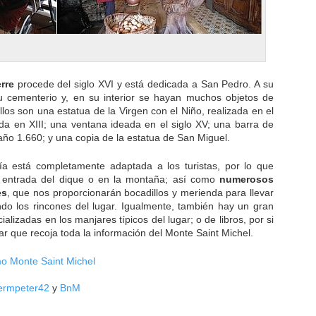
rre
procede del siglo XVI y está dedicada a San Pedro. A su
u cementerio y, en su interior se hayan muchos objetos de
llos son una estatua de la Virgen con el Niño, realizada en el
zada en XIII; una ventana ideada en el siglo XV; una barra de
 año 1.660; y una copia de la estatua de San Miguel.
ía está completamente adaptada a los turistas, por lo que
a entrada del dique o en la montaña; así como
numerosos
es
, que nos proporcionarán bocadillos y merienda para llevar
ndo los rincones del lugar. Igualmente, también hay un gran
lizadas en los manjares típicos del lugar; o de libros, por si
 que recoja toda la información del Monte Saint Michel.
mo Monte Saint Michel
ermpeter42
y
BnM