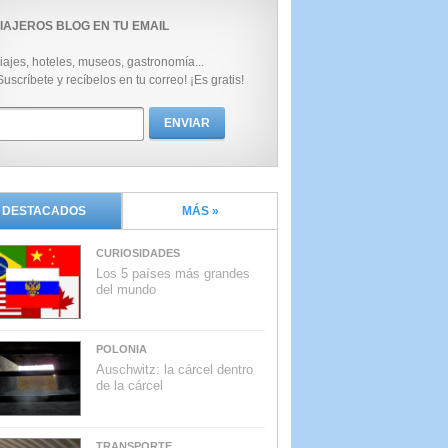
IAJEROS BLOG EN TU EMAIL
iajes, hoteles, museos, gastronomía...
Suscríbete y recíbelos en tu correo! ¡Es gratis!
DESTACADOS
MÁS »
CURIOSIDADES
Los 5 países más grandes
del mundo
POLONIA
Auschwitz: la cárcel dentro
de la cárcel
TRANSPORTE