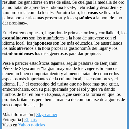
resultan los ganadores en tres de ellas. Se cuelgan la medalla de oro
a «no tratar de aprender el idioma local», «ebriedad y desorden» y
«no probar la comida local». Por otro lado, los
rusos
se llevan la
palma por ser «los más groseros» y los
españoles
a la hora de «no
dar propinas».
En el extremo opuesto, lugar donde prima el orden y cordialidad, los
escandinavos
son los triunfadores a la hora de atreverse con el
idioma local, los
japoneses
son los más educados, los australianos
los más atrevidos a la hora probar la gastronomía del lugar y los
estadounidenses
los más generosos para dar propinas.
Pese a parecer estadísticas tajantes, según palabras de Benjamín
Pérez de Skyscanner “la gran mayoría de los viajeros británicos
tienen un buen comportamiento y al menos tratan de conocer los
aspectos más importantes de la cultura local, las costumbres y el
idioma. […] el estereotipo del turista que no hace más que gritar,
emborracharse, con su piel quemada por el sol y que va dando
tumbos de bar en bar en España, sigue siendo la forma en que los
propios británicos perciben la manera de comportarse de algunos de
sus compatriotas […]»
Más información |
Skyscanner
Fotografía |
El país
Visto en
Yahoo noticias