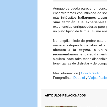
Aunque os pueda parecer un concep
encontraremos con infinidad de so
más inhóspitos
hallaremos algun
sino también sus experiencias
experiencias enriquecedoras para 
un plato típico de la mía. Tú me ens
No tengáis miedo de probar esta p
manera estupenda de abrir el a
siempre
a lo seguro
, a un v
recomendamos encarecidament
siquiera hace falta tener disponib
tener ganas de disfrutar y de compa
Más información |
Couch Surfing
Fotografías |
Dudelol
y
Viajes Pasi
ARTÍCULOS RELACIONADOS