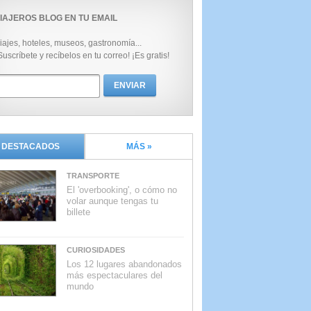
IAJEROS BLOG EN TU EMAIL
iajes, hoteles, museos, gastronomía...
Suscríbete y recíbelos en tu correo! ¡Es gratis!
DESTACADOS
MÁS »
TRANSPORTE
El 'overbooking', o cómo no
volar aunque tengas tu
billete
CURIOSIDADES
Los 12 lugares abandonados
más espectaculares del
mundo