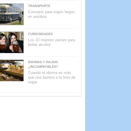
TRANSPORTE
Consejos para viajes largos
en autobús
CURIOSIDADES
Los 10 mejores países para
beber alcohol
IDIOMAS Y VIAJAR:
¿INCOMPATIBLES?
Cuando el idioma es más
que una barrera a la hora de
viajar