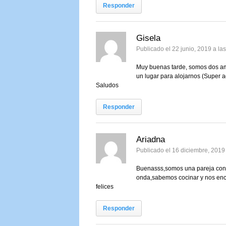
Responder
Gisela
Publicado el 22 junio, 2019 a l
Muy buenas tarde, somos dos ami
un lugar para alojarnos (Super 
Saludos
Responder
Ariadna
Publicado el 16 diciembre, 2019
Buenasss,somos una pareja con 
onda,sabemos cocinar y nos enc
felices
Responder