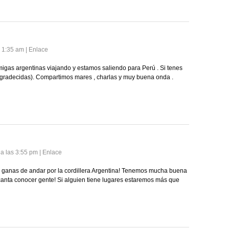
as 1:35 am
|
Enlace
gas argentinas viajando y estamos saliendo para Perú . Si tenes
agradecidas). Compartimos mares , charlas y muy buena onda .
 a las 3:55 pm
|
Enlace
ganas de andar por la cordillera Argentina! Tenemos mucha buena
anta conocer gente! Si alguien tiene lugares estaremos más que