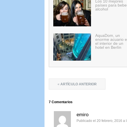
Los 10 mejores
países para bebe
alcohol
AquaDom, un
enorme acuario 
el interior de un
hotel en Berlín
«
ARTÍCULO ANTERIOR
7
Comentarios
emiro
Publicado el 20 febrero, 2016 a