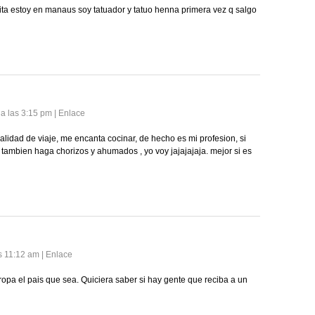
ita estoy en manaus soy tatuador y tatuo henna primera vez q salgo
 a las 3:15 pm
|
Enlace
lidad de viaje, me encanta cocinar, de hecho es mi profesion, si
tambien haga chorizos y ahumados , yo voy jajajajaja. mejor si es
as 11:12 am
|
Enlace
uropa el pais que sea. Quiciera saber si hay gente que reciba a un