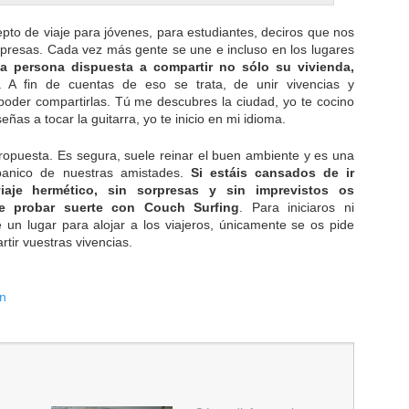
to de viaje para jóvenes, para estudiantes, deciros que nos
rpresas. Cada vez más gente se une e incluso en los lugares
a persona dispuesta a compartir no sólo su vivienda,
. A fin de cuentas de eso se trata, de unir vivencias y
poder compartirlas. Tú me descubres la ciudad, yo te cocino
eñas a tocar la guitarra, yo te inicio en mi idioma.
ropuesta. Es segura, suele reinar el buen ambiente y es una
banico de nuestras amistades.
Si estáis cansados de ir
iaje hermético, sin sorpresas y sin imprevistos os
e probar suerte con Couch Surfing
. Para iniciaros ni
le un lugar para alojar a los viajeros, únicamente se os pide
rtir vuestras vivencias.
ón