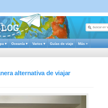
pa ▾
Oceanía ▾
Varios ▾
Guías de viaje
Más »
era alternativa de viajar