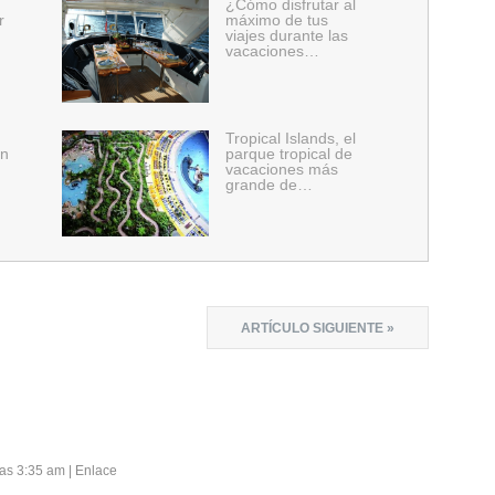
¿Cómo disfrutar al
r
máximo de tus
viajes durante las
vacaciones…
Tropical Islands, el
en
parque tropical de
vacaciones más
grande de…
ARTÍCULO SIGUIENTE »
 las 3:35 am
|
Enlace