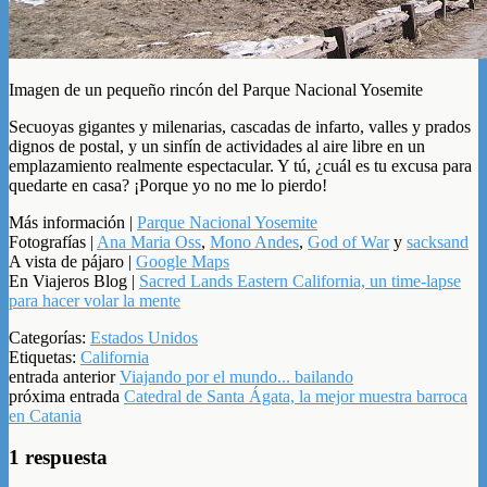
Imagen de un pequeño rincón del Parque Nacional Yosemite
Secuoyas gigantes y milenarias, cascadas de infarto, valles y prados
dignos de postal, y un sinfín de actividades al aire libre en un
emplazamiento realmente espectacular. Y tú, ¿cuál es tu excusa para
quedarte en casa? ¡Porque yo no me lo pierdo!
Más información |
Parque Nacional Yosemite
Fotografías |
Ana Maria Oss
,
Mono Andes
,
God of War
y
sacksand
A vista de pájaro |
Google Maps
En Viajeros Blog |
Sacred Lands Eastern California, un time-lapse
para hacer volar la mente
Categorías:
Estados Unidos
Etiquetas:
California
entrada anterior
Viajando por el mundo... bailando
próxima entrada
Catedral de Santa Ágata, la mejor muestra barroca
en Catania
1 respuesta