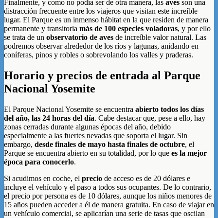
Finalmente, y como no podía ser de otra manera, las
aves
son una
distracción frecuente entre los viajeros que visitan este increíble
lugar. El Parque es un inmenso hábitat en la que residen de manera
permanente y transitoria
más de 100 especies voladoras
, y por ello
se trata de un
observatorio de aves
de increíble valor natural. Las
podremos observar alrededor de los ríos y lagunas, anidando en
coníferas, pinos y robles o sobrevolando los valles y praderas.
Horario y precios de entrada al Parque
Nacional Yosemite
El Parque Nacional Yosemite se encuentra
abierto todos los días
del año, las 24 horas del día
. Cabe destacar que, pese a ello, hay
zonas cerradas durante algunas épocas del año, debido
especialmente a las fuertes nevadas que soporta el lugar. Sin
embargo,
desde finales de mayo hasta finales de octubre
, el
Parque se encuentra abierto en su totalidad, por lo que
es la mejor
época para conocerlo
.
Si acudimos en coche, el
precio
de acceso es de 20 dólares e
incluye el vehículo y el paso a todos sus ocupantes. De lo contrario,
el precio por persona es de 10 dólares, aunque los niños menores de
15 años pueden acceder a él de manera gratuita. En caso de viajar en
un vehículo comercial, se aplicarían una serie de tasas que oscilan