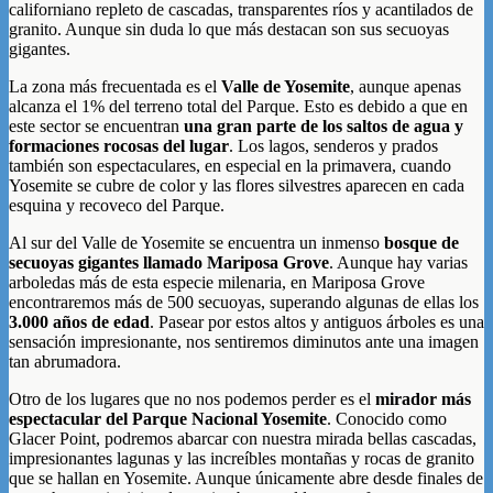
californiano repleto de cascadas, transparentes ríos y acantilados de
granito. Aunque sin duda lo que más destacan son sus secuoyas
gigantes.
La zona más frecuentada es el
Valle de Yosemite
, aunque apenas
alcanza el 1% del terreno total del Parque. Esto es debido a que en
este sector se encuentran
una gran parte de los saltos de agua y
formaciones rocosas del lugar
. Los lagos, senderos y prados
también son espectaculares, en especial en la primavera, cuando
Yosemite se cubre de color y las flores silvestres aparecen en cada
esquina y recoveco del Parque.
Al sur del Valle de Yosemite se encuentra un inmenso
bosque de
secuoyas gigantes llamado Mariposa Grove
. Aunque hay varias
arboledas más de esta especie milenaria, en Mariposa Grove
encontraremos más de 500 secuoyas, superando algunas de ellas los
3.000 años de edad
. Pasear por estos altos y antiguos árboles es una
sensación impresionante, nos sentiremos diminutos ante una imagen
tan abrumadora.
Otro de los lugares que no nos podemos perder es el
mirador más
espectacular del Parque Nacional Yosemite
. Conocido como
Glacer Point, podremos abarcar con nuestra mirada bellas cascadas,
impresionantes lagunas y las increíbles montañas y rocas de granito
que se hallan en Yosemite. Aunque únicamente abre desde finales de