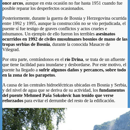
once arcos
, aunque en esta ocasión no fue hasta 1951 cuando fue
posible reparar los desperfectos ocasionados.
Posteriormente, durante la guerra de Bosnia y Herzegovina ocurrida
entre 1992 y 1995, aunque la construcción no se vio perjudicada, el
puente sí fue testigo de graves conflictos y actos crueles e
inhumanos. Un ejemplo de ello fueron los terribles
asesinatos
ocurridos en 1992 de civiles musulmanes bosnios de mano de las
tropas serbias de Bosnia
, durante la conocida Masacre de
Višegrad.
Por otra parte, centrándonos en el
río Drina
, se trata de un afluente
que tiene facilidad para inundarse y desbordarse. Por este motivo, el
puente ha llegado a
sufrir algunos daños y percances, sobre todo
en la zona de los parapetos
.
A causa de las centrales hidroeléctricas ubicadas en Bosnia y Serbia,
y del nivel de agua que se deriva de su actividad, los
fundamentos
del puente Mehmed Paša Sokolovic han tenido que verse
reforzados
para evitar el derrumbe del resto de la edificación.