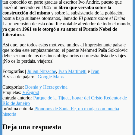
tan conocido en parte gracias al escritor Ivo Andric, puesto que
lanzó al mercado en 1945 un
libro que versaba sobre la
construcción del mismo
y sobre la subsistencia de la población
bosnia bajo sultanes otomanos, llamado
El puente sobre el Drina
.
La repercusión de esta obra fue notable alrededor de todo el mundo,
ya que en
1961 se le otorgó a su autor el Premio Nobel de
Literatura
.
Así que, por todos estos motivos, unidos al impresionante paisaje
que rodea este emplazamiento, el puente Mehmed Paša Sokolovic
debe ser uno de los destinos obligatorios en nuestra lista de viajes.
¡No os lo perdáis, viajeros!
Fotografías |
Julian Nitzsche
,
Ivan Martinetti
e
Ivan
A vista de pájaro |
Google Maps
Categorías:
Bosnia y Herzegovina
Etiquetas:
Višegrad
entrada anterior
Parque de la Tijuca, hogar del Cristo Redentor de
Río de Janeiro
próxima entrada
Piononos de Santa Fe, un manjar con mucha
historia
Deja una respuesta