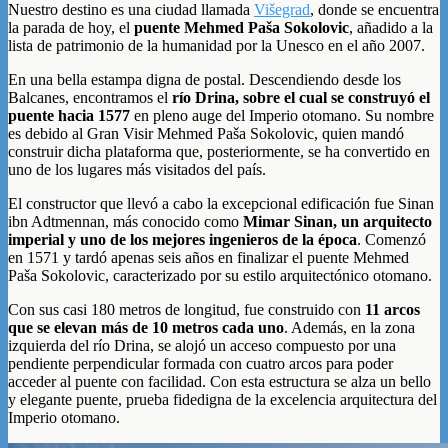
Nuestro destino es una ciudad llamada
Višegrad
, donde se encuentra
la parada de hoy, el
puente Mehmed Paša Sokolovic
, añadido a la
lista de patrimonio de la humanidad por la Unesco en el año 2007.
En una bella estampa digna de postal. Descendiendo desde los
Balcanes, encontramos el
río Drina, sobre el cual se construyó el
puente hacia 1577
en pleno auge del Imperio otomano. Su nombre
es debido al Gran Visir Mehmed Paša Sokolovic, quien mandó
construir dicha plataforma que, posteriormente, se ha convertido en
uno de los lugares más visitados del país.
El constructor que llevó a cabo la excepcional edificación fue Sinan
ibn Adtmennan, más conocido como
Mimar Sinan, un arquitecto
imperial y uno de los mejores ingenieros de la época
. Comenzó
en 1571 y tardó apenas seis años en finalizar el puente Mehmed
Paša Sokolovic, caracterizado por su estilo arquitectónico otomano.
Con sus casi 180 metros de longitud, fue construido con
11 arcos
que se elevan más de 10 metros cada uno
. Además, en la zona
izquierda del río Drina, se alojó un acceso compuesto por una
pendiente perpendicular formada con cuatro arcos para poder
acceder al puente con facilidad. Con esta estructura se alza un bello
y elegante puente, prueba fidedigna de la excelencia arquitectura del
Imperio otomano.