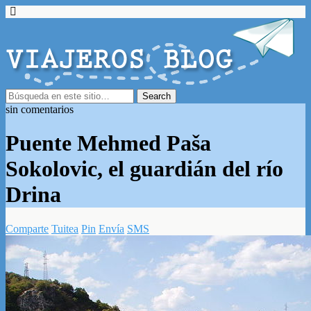
sin comentarios
Puente Mehmed Paša
Sokolovic, el guardián del río
Drina
Comparte
Tuitea
Pin
Envía
SMS