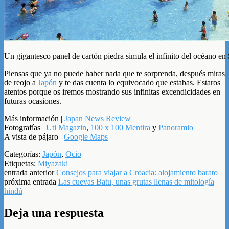
Un gigantesco panel de cartón piedra simula el infinito del océano 
Piensas que ya no puede haber nada que te sorprenda, después miras
de reojo a
Japón
y te das cuenta lo equivocado que estabas. Estaros
atentos porque os iremos mostrando sus infinitas excendicidades en
futuras ocasiones.
Más información |
Japan News Review
Fotografías |
Uti Magazin
,
100 x 100 Mentira
y
Panoramio
A vista de pájaro |
Google Maps
Categorías:
Japón
,
Ocio
Etiquetas:
Miyazaki
entrada anterior
Consejos para viajar a Croacia: alojamiento barato
próxima entrada
Las cuevas Batu, unas grutas llenas de mitología
hindú
Deja una respuesta