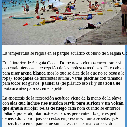
La temperatura se regula en el parque acuático cubierto de Seagaia
En el interior de Seagaia Ocean Dome nos podemos encontrar casi
con cualquier cosa a excepción de las molestas medusas. Hay cabida
para pisar
arena blanca
(por lo que se dice de la que no se pega a la
ropa),
toboganes
de diferentes alturas, varias
piscinas
con tamaños
para todos los gustos,
palmeras
(de plástico eso sí) y una
zona de
restaurantes
para saciar el apetito.
La apoteosis de la recreación acuática viene de la mano de la playa
con
olas que incluso nos pueden servir para surfear
y
un volcán
que simula arrojar bolas de fuego
cada hora cuando se enfurece.
Faltaría poder alquilar motos acuáticas pero entiendo que es pedir
demasiado. Claro que, con estos empresarios, nunca se sabe. ¿Os
habéis fijado en el panel que simula estar en el mar como si de un