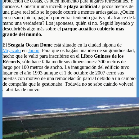
protección de costas, es buen momento para lugares refrescantes. Y
curiosos. Construir una increíble
playa artificial
a pocos metros de
una playa real sólo se le puede ocurrir a mentes arriesgadas. ¿Quién,
en su sano juicio, pagaría por entrar teniendo gratis y al alcance de la
mano una verdadera? Los japoneses, quién si no. Seguid leyendo y
descubriréis algo más sobre el
parque acuático cubierto más
grande del mundo
.
El
Seagaia Ocean Dome
está situado en la ciudad nipona de
Miyazaki
en
Japón
. Para que os hagáis una idea de su grandiosidad,
hecho que le valió para inscribirse en el
Libro Guiness de los
Récords
, sólo hace falta medir sus dimensiones: 300 metros de
largo por 100 metros de ancho. La inauguración del edificio tuvo
lugar en el año 1993 aunque el 1 de octubre de 2007 cerró sus
puertas con motivo de una remodelación parcial debido a un cambio
de compañía que la gestionaba. Todavía no se sabe cuándo volverá
a abrirlas de nuevo.