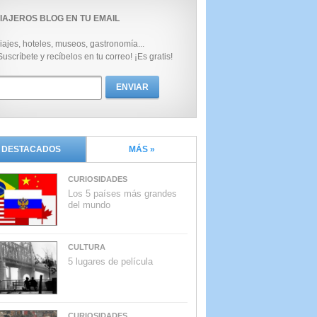
IAJEROS BLOG EN TU EMAIL
iajes, hoteles, museos, gastronomía...
Suscríbete y recíbelos en tu correo! ¡Es gratis!
DESTACADOS
MÁS »
CURIOSIDADES
Los 5 países más grandes
del mundo
CULTURA
5 lugares de película
CURIOSIDADES