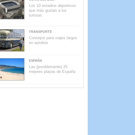
Los 10 estadios deportivos
que más gustan a los
turistas
TRANSPORTE
Consejos para viajes largos
en autobús
ESPAÑA
Las (posiblemente) 25
mejores playas de España