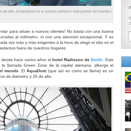
V
s de alto, el AquaDom es el acuario cilíndrico más grande del mundo |
V
¡
ntar para atraer a nuevos clientes! No basta con una buena
coradas al milímetro, ni con una atención excepcional. Y es
ada vez más y más exigentes a la hora de elegir el sitio en el
estamos fuera de nuestros hogares.
a desde hace varios años el
hotel Radisson de
Berlín
. Este
n la llamada Green Zone de la capital alemana, alberga el
del mundo
. El
AquaDom
(que así es como se llama) es un
ros de diámetro y 25 de alto.