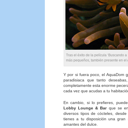
Tras el éxito de la película ‘Buscando 
más pequeños, también presente en e
Y por si fuera poco, el AquaDom gu
paradisiaca que tanto deseaba
completamente esta enorme pecera, 
cada vez que acudas a tu habitació
En cambio, si lo prefieres, pue
Lobby Lounge & Bar
que se enc
diversos tipos de cócteles, desde
tienes a tu disposición una gran 
amantes del dulce.