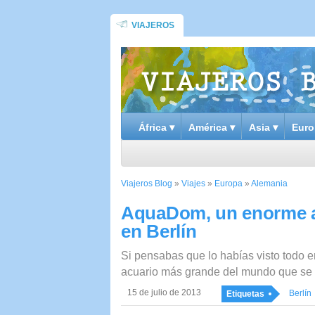
VIAJEROS
África ▾
América ▾
Asia ▾
Euro
Viajeros Blog
»
Viajes
»
Europa
»
Alemania
AquaDom, un enorme acu
en Berlín
Si pensabas que lo habías visto todo 
acuario más grande del mundo que se en
15 de julio de 2013
Berlín
Etiquetas