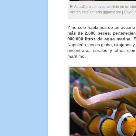
El AquaDom se ha convertido en un símb
visitan este acuario gigantesco |
David 
Y no solo hablamos de un acuario 
más de 2.600 peces
, pertenecien
900.000 litros de agua marina
. 
Napoleón, peces globo, cirujanos y
encontrarás corales y otros ele
marítimo.