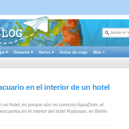
pa ▾
Oceanía ▾
Varios ▾
Guías de viaje
Más »
ario en el interior de un hotel
en un hotel, es porque aún no conoces AquaDom, el
cuentra en el interior del hotel Radisson, en Berlín