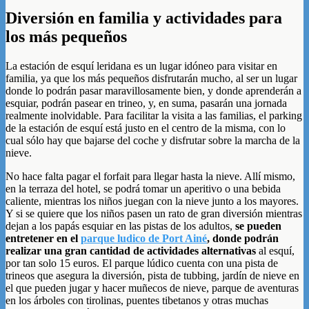
Diversión en familia y actividades para
los más pequeños
La estación de esquí leridana es un lugar idóneo para visitar en
familia, ya que los más pequeños disfrutarán mucho, al ser un lugar
donde lo podrán pasar maravillosamente bien, y donde aprenderán a
esquiar, podrán pasear en trineo, y, en suma, pasarán una jornada
realmente inolvidable. Para facilitar la visita a las familias, el parking
de la estación de esquí está justo en el centro de la misma, con lo
cual sólo hay que bajarse del coche y disfrutar sobre la marcha de la
nieve.
No hace falta pagar el forfait para llegar hasta la nieve. Allí mismo,
en la terraza del hotel, se podrá tomar un aperitivo o una bebida
caliente, mientras los niños juegan con la nieve junto a los mayores.
Y si se quiere que los niños pasen un rato de gran diversión mientras
dejan a los papás esquiar en las pistas de los adultos,
se pueden
entretener en el
parque ludico de Port Ainé
, donde podrán
realizar una gran cantidad de actividades alternativas
al esquí,
por tan solo 15 euros. El parque lúdico cuenta con una pista de
trineos que asegura la diversión, pista de tubbing, jardín de nieve en
el que pueden jugar y hacer muñecos de nieve, parque de aventuras
en los árboles con tirolinas, puentes tibetanos y otras muchas