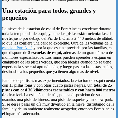
Una estación para todos, grandes y
pequeños
La nieve de la estación de esquí de Port Ainé es excelente durante
toda la temporada de esquí, ya que
las pistas están orientadas al
norte,
justo por debajo del Pic de L’Orri, a 2.440 metros de altitud,
lo que les confiere una calidad excelente. Otra de las ventajas de la
estacion Port Ainé
y por la que es tan apreciada por las familias, es
que dispone de
5 escuelas de esquí,
además de un gran número de
monitores especializados. Los niños pueden aprender a esquiar en
cualquiera de las pistas verdes, que son ideales cuando no se tiene
experiencia y se está aprendiendo, y luego pasar a las pistas azules,
destinadas a los pequeños que ya tienen algo más de nivel.
Para los deportistas más experimentados, la estación de esquí cuenta
con 11 pistas rojas y con otras cuatro pistas negras. Un
total de 25
pistas con casi 30 kilómetros transitables y con hasta 800 metros
de desnivel.
La estación, además, pone a disposición de sus
usuarios una pista de trineos, una pista de raquetas y un snow park.
Si se desea pasar un día muy divertido en la nieve, disfrutando de la
familia y de un ambiente realmente acogedor, entonces Port Ainé es
el lugar más adecuado.