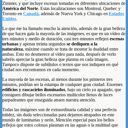
Zimmer, y que incluye escenas tomadas en diferentes ubicaciones de
América del Norte
. Estas localizaciones son Montreal, Quebec y
Toronto en
Canadá
, además de Nueva York y Chicago en
Estados
Unidos
.
Lo que me ha llamado mucho la atención, además de la gran belleza
de que hacen gala la mayoría de las imágenes, es que en un vídeo de
tres minutos y medio de duración, casi tres minutos reflejen
escenas
urbanas
y apenas treinta segundos
se dediquen a la
naturaleza
, máxime cuando se trata de mostrar la dualidad entre
ambas. Esto no desmerece al vídeo para nada, después de verlo
sabréis apreciar la gran belleza que plasma en cada imagen.
Tampoco dispone de subtítulos o textos que nos indiquen en qué
ciudad nos encontramos en cada momento.
La mayoría de las escenas, al menos durante los primeros tres
minutos, podrían ser la estampa de cualquier gran ciudad. Enormes
edificios y rascacielos iluminados
, bajo un cielo ya apagado, que
consiguen dibujar bellos escenarios multicolor llenos de luces
parpadeantes que enseguida atraen nuestra atención.
Todas las imágenes son de extraordinaria calidad y una perfecta
nitidez, sin duda seleccionadas para dejarnos atrapados en este
mundo de luminarias y neón. Mención especial para los bellos
reflejos que estos colosos plasman en las aguas o la multitud que