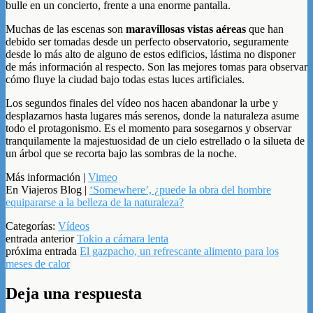
bulle en un concierto, frente a una enorme pantalla.
Muchas de las escenas son
maravillosas vistas aéreas
que han
debido ser tomadas desde un perfecto observatorio, seguramente
desde lo más alto de alguno de estos edificios, lástima no disponer
de más información al respecto. Son las mejores tomas para observar
cómo fluye la ciudad bajo todas estas luces artificiales.
Los segundos finales del vídeo nos hacen abandonar la urbe y
desplazarnos hasta lugares más serenos, donde la naturaleza asume
todo el protagonismo. Es el momento para sosegarnos y observar
tranquilamente la majestuosidad de un cielo estrellado o la silueta de
un árbol que se recorta bajo las sombras de la noche.
Más información |
Vimeo
En Viajeros Blog |
‘Somewhere’, ¿puede la obra del hombre
equipararse a la belleza de la naturaleza?
Categorías:
Vídeos
entrada anterior
Tokio a cámara lenta
próxima entrada
El gazpacho, un refrescante alimento para los
meses de calor
Deja una respuesta