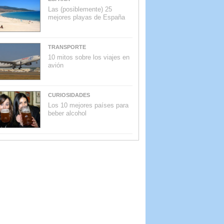
Las (posiblemente) 25
mejores playas de España
TRANSPORTE
10 mitos sobre los viajes en
avión
CURIOSIDADES
Los 10 mejores países para
beber alcohol