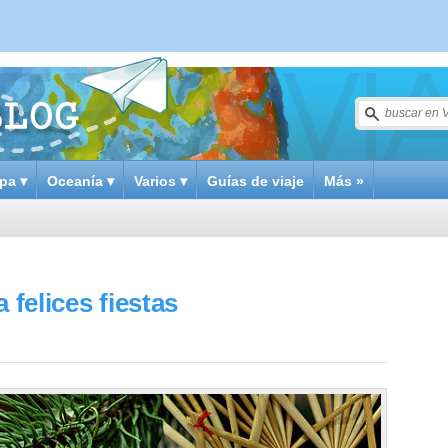
pa ▾
Oceanía ▾
Varios ▾
Guías de viaje
Más »
 felices fiestas