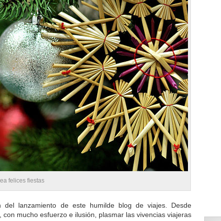
ea felices fiestas
del lanzamiento de este humilde blog de viajes. Desde
 con mucho esfuerzo e ilusión, plasmar las vivencias viajeras