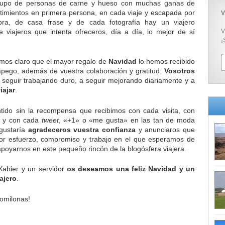
 grupo de personas de carne y hueso con muchas ganas de
ntimientos en primera persona, en cada viaje y escapada por
V
ra, de casa frase y de cada fotografía hay un viajero
 viajeros que intenta ofreceros, día a día, lo mejor de sí
V
¡
mos claro que el mayor regalo de
Navidad
lo hemos recibido
 apego, además de vuestra colaboración y gratitud.
Vosotros
seguir trabajando duro, a seguir mejorando diariamente y a
iajar
.
tido sin la recompensa que recibimos con cada visita, con
o y con cada
tweet
, «+1» o «me gusta» en las tan de moda
 gustaría
agradeceros vuestra confianza
y anunciaros que
r esfuerzo, compromiso y trabajo en el que esperamos de
apoyarnos en este pequeño rincón de la blogósfera viajera.
Xabier y un servidor
os deseamos una feliz Navidad y un
ajero
.
comilonas!