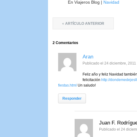
En Viajeros Blog |
Navidad
«
ARTÍCULO ANTERIOR
2
Comentarios
Aran
Publicado el 24 diciembre, 2011
Feliz año y feliz Navidad tambié
felicitación
http://dondemedejesl
fiestas.html
Un saludo!
Responder
Juan F. Rodrígu
Publicado el 24 diciem